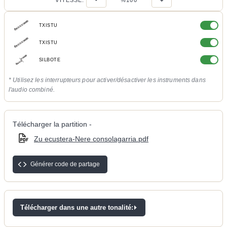
VITESSE:
-
%100
+
TXISTU
TXISTU
SILBOTE
* Utilisez les interrupteurs pour activer/désactiver les instruments dans
l'audio combiné.
Télécharger la partition -
Zu ecustera-Nere consolagarria.pdf
Générer code de partage
Télécharger dans une autre tonalité: