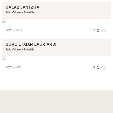
GALAZ JANTZITA
Julio Vidorreta Zubeldía
2026-03-18
689
GURE ETXIAN LAUR ARDI
Julio Vidorreta Zubeldía
2026-05-27
564
Ce site a été réalisé avec les logiciels libres :
Symfony
,
Vim
,
Musescore
-
Contact
Code by
Tfe
- Logo / Icons by
Brenthisdesign.com
- __Follow us