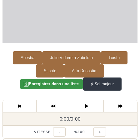
Abestia
Julio Vidorreta Zubeldía
Txistu
Silbote
Aita Donostia
♯
Sol majeur
Enregistrer dans une liste
0:00
0:00
/
0:00
/
VITESSE:
-
%100
+