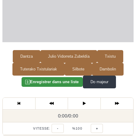
Dantza
Julio Vidorreta Zubeldía
Txistu
Tuterako Txistulariak
Silbote
Dambolin
Do majeur
Enregistrer dans une liste
0:00
0:00
/
0:00
/
VITESSE:
-
%100
+