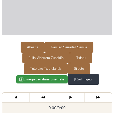
Abestia
Narciso Serradell Sevilla
Julio Vidorreta Zubeldía
Txistu
Tuterako Txistulariak
Silbote
♯
Sol majeur
Enregistrer dans une liste
0:00
0:00
/
0:00
/