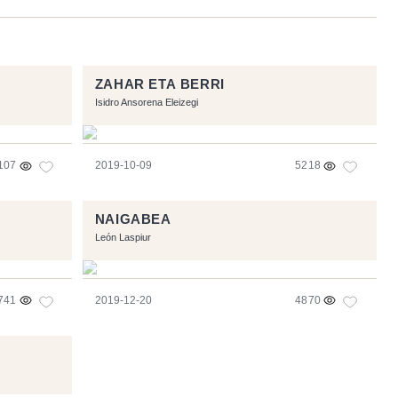
ZAHAR ETA BERRI
Isidro Ansorena Eleizegi
107
2019-10-09
5218
NAIGABEA
León Laspiur
741
2019-12-20
4870