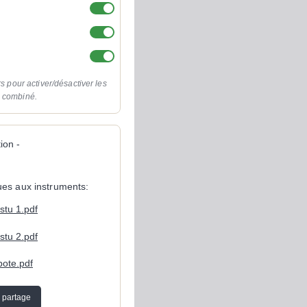
rs pour activer/désactiver les
o combiné.
ion -
ques aux instruments:
istu 1.pdf
istu 2.pdf
bote.pdf
 partage