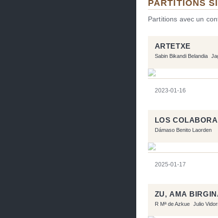
PARTITIONS S
Partitions avec un co
ARTETXE
Sabin Bikandi Belandia
Ja
2023-01-16
LOS COLABOR
Dámaso Benito Laorden
2025-01-17
ZU, AMA BIRGI
R Mª de Azkue
Julio Vido