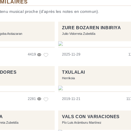
IMILAIRES
ntenu musical proche (d'après les notes en commun).
ZURE BOZAREN INBIRIYA
goba Astiazaran
Julio Vidorreta Zubeldía
4419
2025-11-29
1
ADORES
TXULALAI
Herrikoia
2281
2019-11-21
11
NA
VALS CON VARIACIONES
rreta Zubeldía
Pío Luis Arámburu Martínez