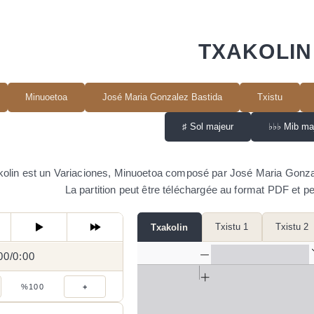
TXAKOLIN
Minuoetoa
José Maria Gonzalez Bastida
Txistu
♯
Sol majeur
♭♭♭
Mib ma
olin est un Variaciones, Minuoetoa composé par José Maria Gonzalez
La partition peut être téléchargée au format PDF et pe
Txistu 1
Txistu 2
Txakolin
00
0:00
/
0:00
/
%100
+