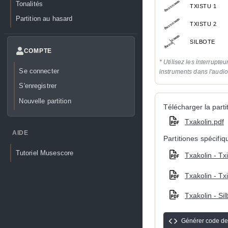
Tonalités
TXISTU 1
Partition au hasard
TXISTU 2
SILBOTE
COMPTE
* Utilisez les interrupteu
Se connecter
instruments dans l'audi
S'enregistrer
Nouvelle partition
Télécharger la partit
Txakolin.pdf
AIDE
Partitiones spécifi
Tutoriel Musescore
Txakolin - Tx
Txakolin - Tx
Txakolin - Sil
Générer code de