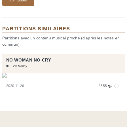
Voir toutes
PARTITIONS SIMILAIRES
Partitions avec un contenu musical proche (d'après les notes en
commun).
NO WOMAN NO CRY
tfe
Bob Marley
2020-11-20
8555
Ce site a été réalisé avec les logiciels libres :
Symfony
,
Vim
,