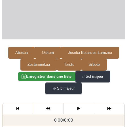
Abestia
Oskorri
Joseba Betanzos Larruzea
Zesteronekua
Txistu
Silbote
♯
Sol majeur
Enregistrer dans une liste
♭♭
Sib majeur
0:00
0:00
/
0:00
/