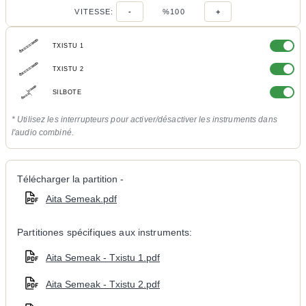
VITESSE:
-
%100
+
TXISTU 1
TXISTU 2
SILBOTE
* Utilisez les interrupteurs pour activer/désactiver les instruments dans
l'audio combiné.
Télécharger la partition -
Aita Semeak.pdf
Partitiones spécifiques aux instruments:
Aita Semeak - Txistu 1.pdf
Aita Semeak - Txistu 2.pdf