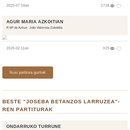
2025-07-19an
1728
AGUR MARIA AZKOITIAN
R Mª de Azkue
Julio Vidorreta Zubeldía
2026-02-11an
925
Ikusi partitura guztiak
BESTE "JOSEBA BETANZOS LARRUZEA"-
REN PARTITURAK
ONDARRUKO TURRUNE