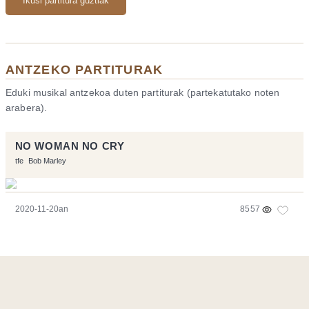
Ikusi partitura guztiak
ANTZEKO PARTITURAK
Eduki musikal antzekoa duten partiturak (partekatutako noten
arabera).
NO WOMAN NO CRY
tfe
Bob Marley
2020-11-20an
8557
Orriarekin egindakoa:
Symfony
,
Vim
,
Musescore
-
Kontaktua