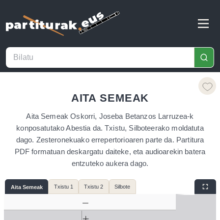
AITA SEMEAK
Aita Semeak Oskorri, Joseba Betanzos Larruzea-k
konposatutako Abestia da. Txistu, Silboteerako moldatuta
dago. Zesteronekuako errepertorioaren parte da. Partitura
PDF formatuan deskargatu daiteke, eta audioarekin batera
entzuteko aukera dago.
Txistu 1
Txistu 2
Silbote
Aita Semeak