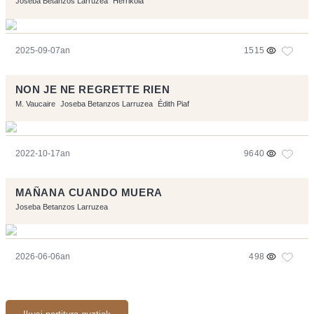
Joseba Betanzos Larruzea
Herrikoia
2025-09-07an
1515
NON JE NE REGRETTE RIEN
M. Vaucaire
Joseba Betanzos Larruzea
Édith Piaf
2022-10-17an
9640
MAÑANA CUANDO MUERA
Joseba Betanzos Larruzea
2026-06-06an
498