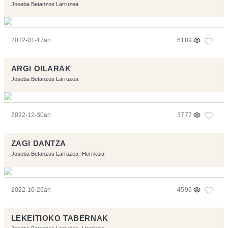
Joseba Betanzos Larruzea
2022-01-17an
6189
ARGI OILARAK
Joseba Betanzos Larruzea
2022-12-30an
3777
ZAGI DANTZA
Joseba Betanzos Larruzea
Herrikoia
2022-10-26an
4596
LEKEITIOKO TABERNAK