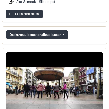
Aita Semeak - Silbote.pdf
Txertatzeko kodea
Deskargatu beste tonalitate batean: