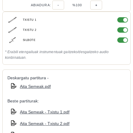
ABIADURA:
-
%100
+
TXISTU 1
TXISTU 2
SILBOTE
* Erabili etengailuak instrumentuak gaitzeko/desgaitzeko audio
konbinatuan.
Deskargatu partitura -
Aita Semeak.pdf
Beste partiturak:
Aita Semeak - Txistu 1.pdf
Aita Semeak - Txistu 2.pdf