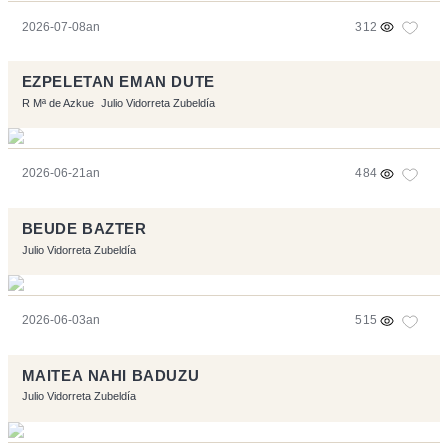
2026-07-08an
312
EZPELETAN EMAN DUTE
R Mª de Azkue
Julio Vidorreta Zubeldía
2026-06-21an
484
BEUDE BAZTER
Julio Vidorreta Zubeldía
2026-06-03an
515
MAITEA NAHI BADUZU
Julio Vidorreta Zubeldía