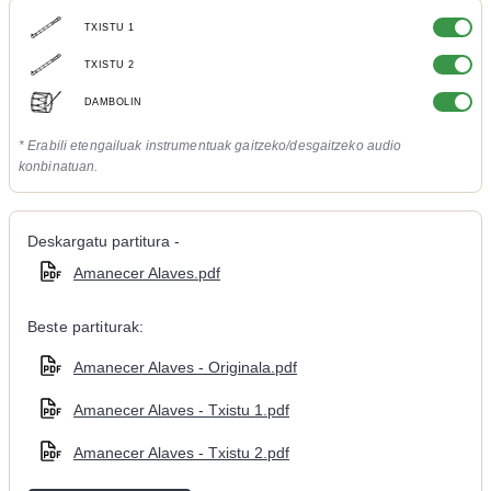
TXISTU 1
TXISTU 2
DAMBOLIN
* Erabili etengailuak instrumentuak gaitzeko/desgaitzeko audio
konbinatuan.
Deskargatu partitura -
Amanecer Alaves.pdf
Beste partiturak:
Amanecer Alaves - Originala.pdf
Amanecer Alaves - Txistu 1.pdf
Amanecer Alaves - Txistu 2.pdf