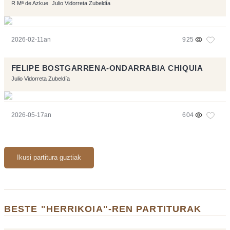
R Mª de Azkue
Julio Vidorreta Zubeldía
2026-02-11an
925
FELIPE BOSTGARRENA-ONDARRABIA CHIQUIA
Julio Vidorreta Zubeldía
2026-05-17an
604
Ikusi partitura guztiak
BESTE "HERRIKOIA"-REN PARTITURAK