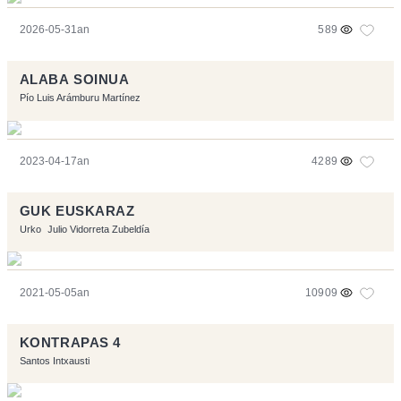
2026-05-31an
589
ALABA SOINUA
Pío Luis Arámburu Martínez
2023-04-17an
4289
GUK EUSKARAZ
Urko
Julio Vidorreta Zubeldía
2021-05-05an
10909
KONTRAPAS 4
Santos Intxausti