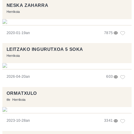
NESKA ZAHARRA
Herrikoia
2020-01-19an
7875
LEITZAKO INGURUTXOA 5 SOKA
Herrikoia
2026-04-20an
603
ORMATXULO
tfe
Herrikoia
2023-10-28an
3341