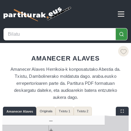
AMANECER ALAVES
Amanecer Alaves Herrikoia-k konposatutako Abestia da.
Txistu, Dambolinerako moldatuta dago. araba.eusko
errepertorioaren parte da. Partitura PDF formatuan
deskargatu daiteke, eta audioarekin batera entzuteko
aukera dago.
Originala
Txistu 1
Txistu 2
Amanecer Alaves