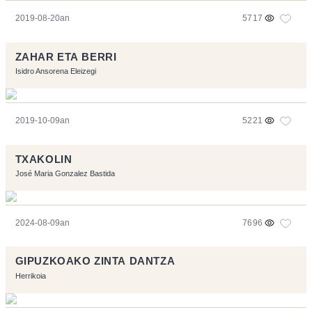
2019-08-20an
5717
ZAHAR ETA BERRI
Isidro Ansorena Eleizegi
2019-10-09an
5221
TXAKOLIN
José Maria Gonzalez Bastida
2024-08-09an
7696
GIPUZKOAKO ZINTA DANTZA
Herrikoia