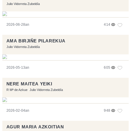
Julio Vidorreta Zubeldía
2026-06-28an
414
AMA BIRJIÑE PILAREKUA
Julio Vidorreta Zubeldía
2026-05-13an
605
NERE MAITEA YEIKI
R Mª de Azkue
Julio Vidorreta Zubeldía
2026-02-04an
948
AGUR MARIA AZKOITIAN