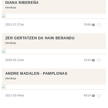
DIANA RIBEREÑA
Herrikoia
2021-07-27an
5366
ZER GERTATZEN DA HAIN BERANDU
Herrikoia
2026-02-22an
1044
ANDRE MADALEN - PAMPLONAS
Herrikoia
2021-03-04an
6914