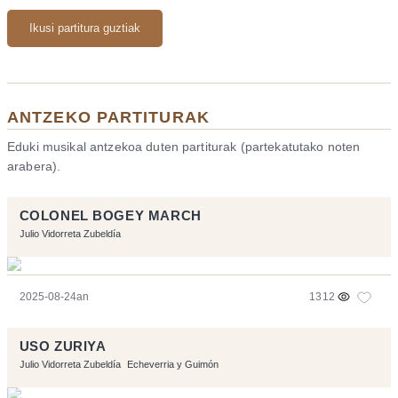
Ikusi partitura guztiak
ANTZEKO PARTITURAK
Eduki musikal antzekoa duten partiturak (partekatutako noten
arabera).
COLONEL BOGEY MARCH
Julio Vidorreta Zubeldía
2025-08-24an
1312
USO ZURIYA
Julio Vidorreta Zubeldía
Echeverria y Guimón