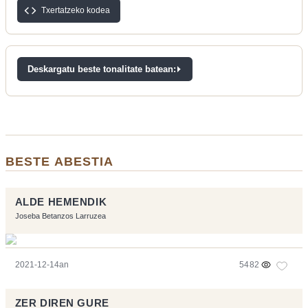
Txertatzeko kodea
Deskargatu beste tonalitate batean:
BESTE ABESTIA
ALDE HEMENDIK
Joseba Betanzos Larruzea
2021-12-14an
5482
ZER DIREN GURE