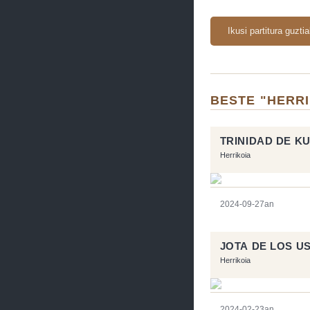
Ikusi partitura guzti
BESTE "HERR
TRINIDAD DE 
Herrikoia
2024-09-27an
JOTA DE LOS U
Herrikoia
2024-02-23an