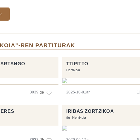
ak
IKOIA"-REN PARTITURAK
KUARTANGO
TTIPITTO
Herrikoia
3039
2025-10-01an
1
SERES
IRIBAS ZORTZIKOA
tfe
Herrikoia
3627
2020-09-17an
5