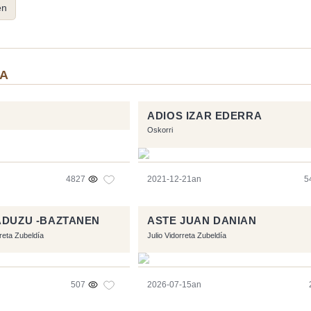
en
IA
ADIOS IZAR EDERRA
Oskorri
4827
2021-12-21an
5
ADUZU -BAZTANEN
ASTE JUAN DANIAN
rreta Zubeldía
Julio Vidorreta Zubeldía
507
2026-07-15an