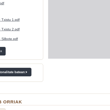
pdf
- Txistu 1.pdf
- Txistu 2.pdf
- Silbote.pdf
ea
onalitate batean:
 ORRIAK