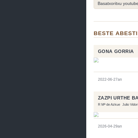
Basatxoritxu youtub
BESTE ABEST
GONA GORRIA
2022-06-27an
ZAZPI URTHE B
R Mª de Azkue
Julio Vido
2026-04-29an