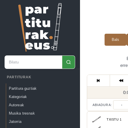
Bals
erre
PARTITURAK
Partitura guztiak
0:
Kategoriak
Autoreak
ABIADURA:
-
Musika tresnak
TXISTU 1
Jatorria