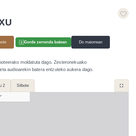
XU
bote
Do maiorrean
Gorde zerrenda batean
ilboteerako moldatuta dago. Zesteronekuako
 eta audioarekin batera entzuteko aukera dago.
u 2
Silbote