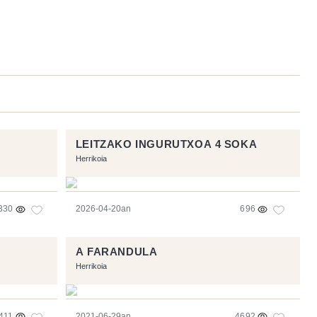
LEITZAKO INGURUTXOA 4 SOKA
Herrikoia
330
2026-04-20an
696
A FARANDULA
Herrikoia
411
2021-06-29an
4692