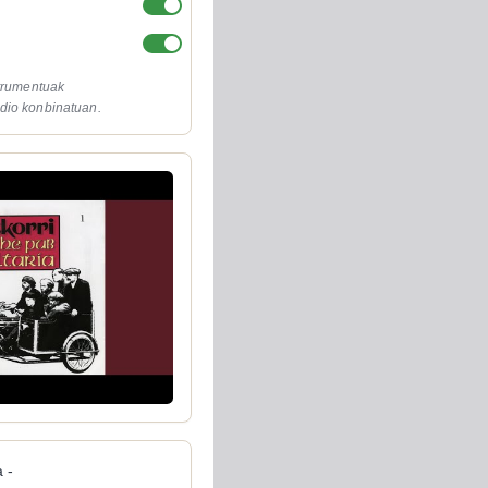
strumentuak
dio konbinatuan.
 -