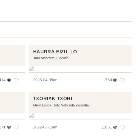
HAURRA EIZU, LO
Julio Vidorreta Zubeldía
414
2026-04-05an
760
TXORIAK TXORI
Mikel Laboa
Julio Vidorreta Zubeldía
271
2022-03-15an
11861