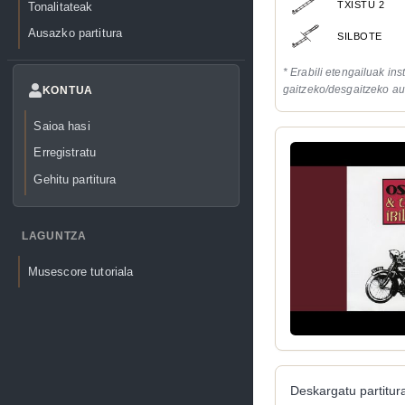
TXISTU 2
Tonalitateak
Ausazko partitura
SILBOTE
* Erabili etengailuak in
gaitzeko/desgaitzeko au
KONTUA
Saioa hasi
Erregistratu
Gehitu partitura
LAGUNTZA
Musescore tutoriala
Deskargatu partitura