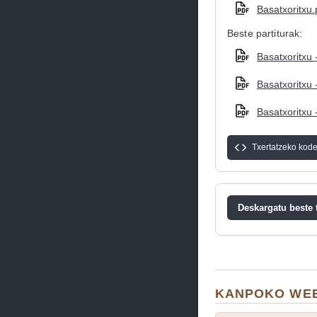
Basatxoritxu.
Beste partiturak:
Basatxoritxu 
Basatxoritxu 
Basatxoritxu 
Txertatzeko kod
Deskargatu beste t
KANPOKO WEB