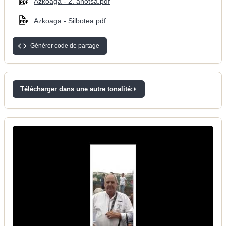
Azkoaga - 2. ahotsa.pdf
Azkoaga - Silbotea.pdf
Générer code de partage
Télécharger dans une autre tonalité: