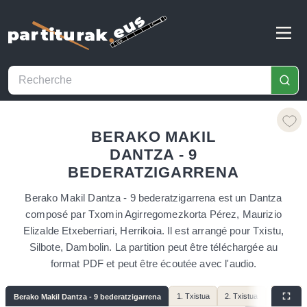
BERAKO MAKIL
DANTZA - 9
BEDERATZIGARRENA
Berako Makil Dantza - 9 bederatzigarrena est un Dantza
composé par Txomin Agirregomezkorta Pérez, Maurizio
Elizalde Etxeberriari, Herrikoia. Il est arrangé pour Txistu,
Silbote, Dambolin. La partition peut être téléchargée au
format PDF et peut être écoutée avec l'audio.
1. Txistua
2. Txistua
Silbotea
Berako Makil Dantza - 9 bederatzigarrena