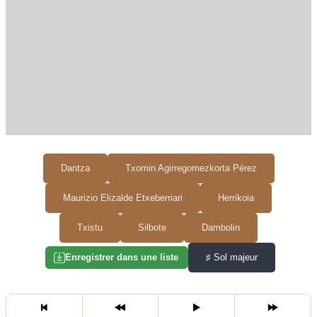
Dantza
Txomin Agirregomezkorta Pérez
Maurizio Elizalde Etxeberriari
Herrikoia
Txistu
Silbote
Dambolin
♯
Sol majeur
Enregistrer dans une liste