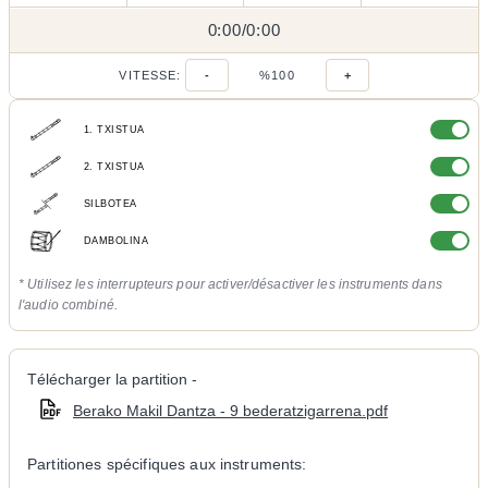
0:00
0:00
/
0:00
/
VITESSE:
-
%100
+
1. TXISTUA
2. TXISTUA
SILBOTEA
DAMBOLINA
* Utilisez les interrupteurs pour activer/désactiver les instruments dans
l'audio combiné.
Télécharger la partition -
Berako Makil Dantza - 9 bederatzigarrena.pdf
Partitiones spécifiques aux instruments: