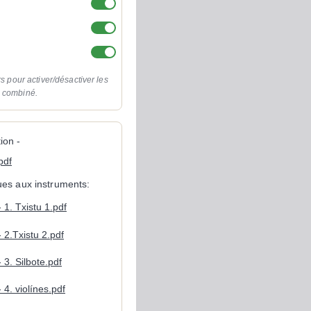
rs pour activer/désactiver les
o combiné.
ion -
pdf
ques aux instruments:
- 1. Txistu 1.pdf
- 2.Txistu 2.pdf
- 3. Silbote.pdf
- 4. violínes.pdf