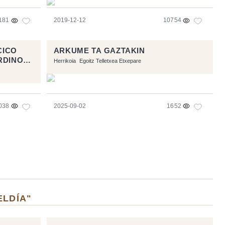
181
2019-12-12
10754
CICO
ARKUME TA GAZTAKIN
RDINOS
Herrikoia
Egoitz Telletxea Etxepare
038
2025-09-02
1652
ELDÍA"