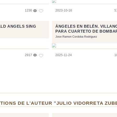
1236
2023-10-16
5
LD ANGELS SING
ÁNGELES EN BELÉN. VILLAN
PARA CUARTETO DE BOMBA
Y TUBAS.
Jose Ramon Cordoba Rodriguez
2917
2025-11-24
1
TIONS DE L'AUTEUR "JULIO VIDORRETA ZUB