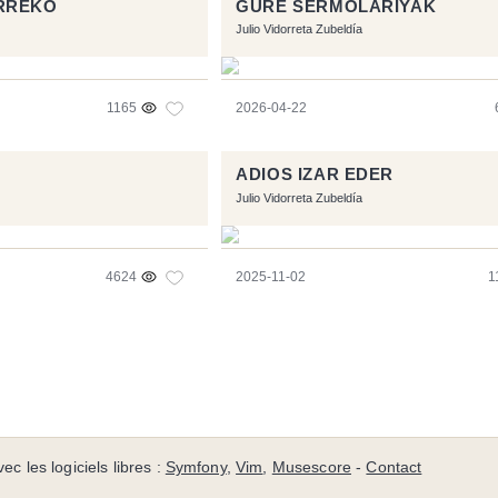
RREKO
GURE SERMOLARIYAK
Julio Vidorreta Zubeldía
1165
2026-04-22
ADIOS IZAR EDER
Julio Vidorreta Zubeldía
4624
2025-11-02
1
ec les logiciels libres :
Symfony
,
Vim
,
Musescore
-
Contact
Icons by
Brenthisdesign.com
- __Follow us on
Mastodon