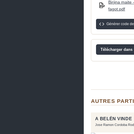
Birjina maite 
fagot.pdf
Générer code de
Télécharger dans u
AUTRES PART
A BELÉN VINDE
Jose Ramon Cordoba Rod