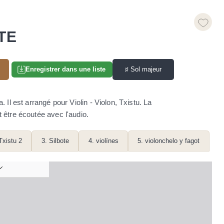
TE
♯
Sol majeur
Enregistrer dans une liste
Il est arrangé pour Violin - Violon, Txistu. La
t être écoutée avec l'audio.
Txistu 2
3. Silbote
4. violínes
5. violonchelo y fagot