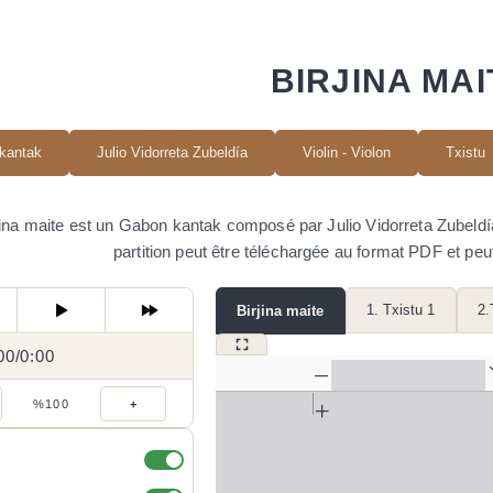
BIRJINA MAI
kantak
Julio Vidorreta Zubeldía
Violin - Violon
Txistu
jina maite est un Gabon kantak composé par Julio Vidorreta Zubeldía. 
partition peut être téléchargée au format PDF et peu
1. Txistu 1
2.
Birjina maite
00
0:00
/
0:00
/
%100
+