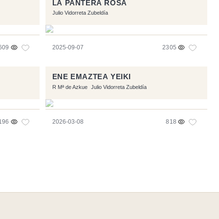
LA PANTERA ROSA
Julio Vidorreta Zubeldía
609
2025-09-07
2305
ENE EMAZTEA YEIKI
R Mª de Azkue
Julio Vidorreta Zubeldía
196
2026-03-08
818
Flux RSS
-
Podcast RSS