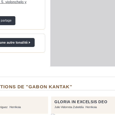
- 5. violonchelo y
 partage
ne autre tonalité:
ITIONS DE "GABON KANTAK"
GLORIA IN EXCELSIS DEO
riguez
Herrikoia
Julio Vidorreta Zubeldía
Herrikoia