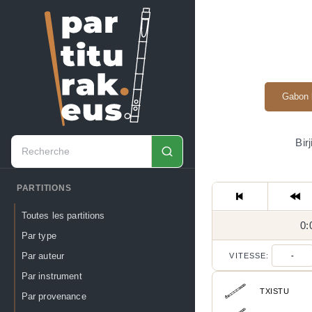
Gabon 
Bir
PARTITIONS
Toutes les partitions
0:
Par type
Par auteur
VITESSE:
-
Par instrument
TXISTU
Par provenance