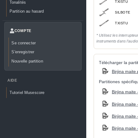
TXISTU
Tonalités
Partition au hasard
SILBOTE
TXISTU
COMPTE
* Utilisez les interrupteu
instruments dans l'audi
Se connecter
S'enregistrer
Nouvelle partition
Télécharger la partit
Birjina maite.
AIDE
Partitiones spécifi
Birjina maite 
Tutoriel Musescore
Birjina maite 
Birjina maite 
Birjina maite 