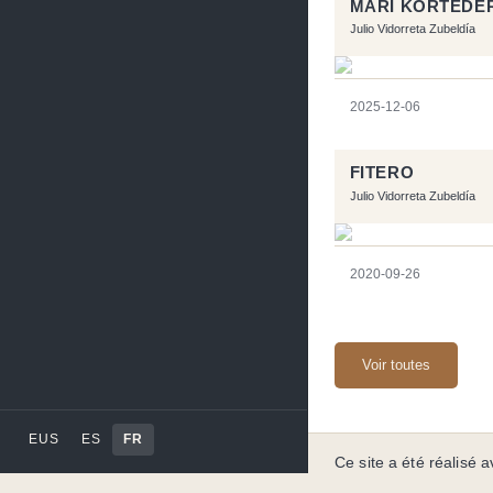
MARI KORTEDE
Julio Vidorreta Zubeldía
2025-12-06
FITERO
Julio Vidorreta Zubeldía
2020-09-26
Voir toutes
EUS
ES
FR
Ce site a été réalisé av
Code by
Tfe
- Logo / 