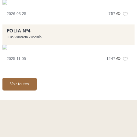
2026-03-25
757
FOLIA Nº4
Julio Vidorreta Zubeldía
2025-11-05
1247
Voir toutes
Ce site a été réalisé avec les logiciels libres :
Symfony
,
Vim
,
Musescore
-
Contact
Code by
Tfe
- Logo / Icons by
Brenthisdesign.com
- __Follow us
on
Mastodon
Flux RSS
-
Podcast RSS