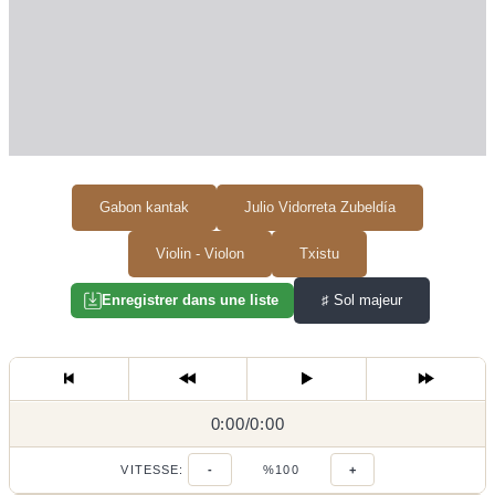
Gabon kantak
Julio Vidorreta Zubeldía
Violin - Violon
Txistu
♯
Sol majeur
Enregistrer dans une liste
0:00
0:00
/
0:00
/
VITESSE:
-
%100
+