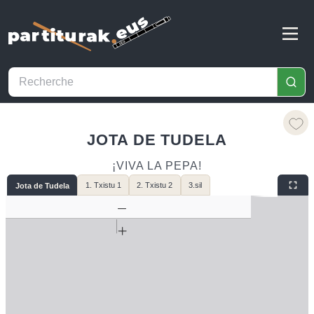
JOTA DE TUDELA
¡VIVA LA PEPA!
1. Txistu 1
2. Txistu 2
3.sil
Jota de Tudela