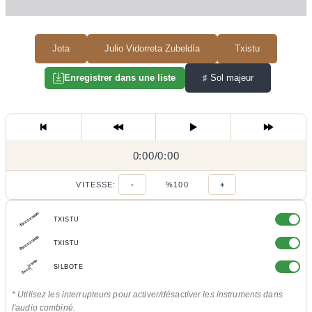
Jota
Julio Vidorreta Zubeldía
Txistu
♯
Sol majeur
Enregistrer dans une liste
0:00
0:00
/
0:00
/
VITESSE:
-
%100
+
TXISTU
TXISTU
SILBOTE
* Utilisez les interrupteurs pour activer/désactiver les instruments dans
l'audio combiné.