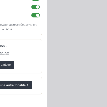
rs pour activer/désactiver les
o combiné.
ion -
gon.pdf
 partage
ne autre tonalité: