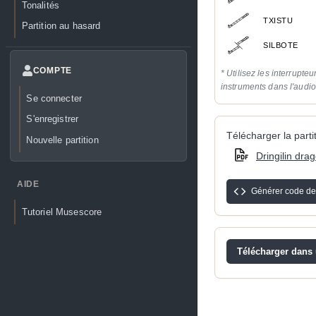
Tonalités
TXISTU
Partition au hasard
SILBOTE
COMPTE
* Utilisez les interrupteu
instruments dans l'audi
Se connecter
S'enregistrer
Télécharger la partit
Nouvelle partition
Dringilin dra
AIDE
Générer code de
Tutoriel Musescore
Télécharger dans u