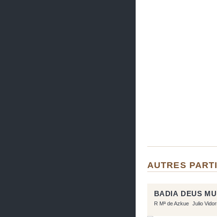
AUTRES PARTI
BADIA DEUS M
R Mª de Azkue
Julio Vido