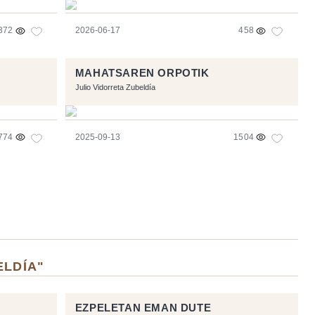
372
2026-06-17
458
MAHATSAREN ORPOTIK
Julio Vidorreta Zubeldía
774
2025-09-13
1504
ELDÍA"
EZPELETAN EMAN DUTE