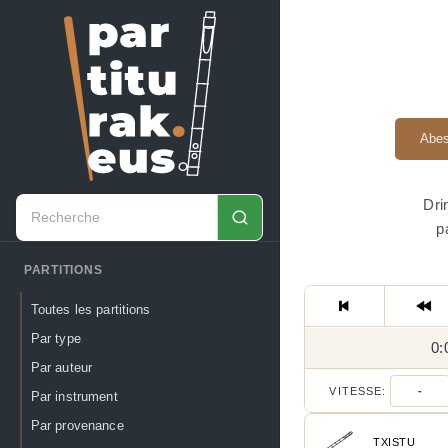
Abes
Dri
p
PARTITIONS
Toutes les partitions
Par type
0:
Par auteur
VITESSE:
-
Par instrument
Par provenance
TXISTU