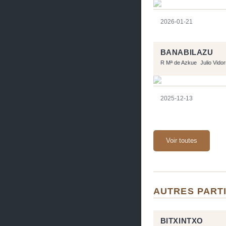
2026-01-21
BANABILAZU
R Mª de Azkue
Julio Vido
2025-12-13
Voir toutes
AUTRES PARTI
BITXINTXO