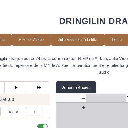
DRINGILIN DR
tia
R Mª de Azkue
Julio Vidorreta Zubeldía
Txistu
ngilin dragon est un Abestia composé par R Mª de Azkue, Julio Vidorre
artie du répertoire de R Mª de Azkue. La partition peut être télécha
l'audio.
Dringilin dragon
00
0:00
/
0:00
/
%100
+