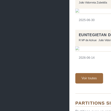
Julio Vidorreta Zubeldía
2025-06-30
EUNTEGIETAN 
R Mª de Azkue
Julio Vido
2026-06-14
Voir toutes
PARTITIONS S