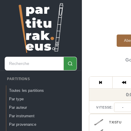
Abe
Go
PARTITIONS
Toutes les partitions
0:
Par type
Par auteur
VITESSE:
-
Par instrument
TXISTU
Par provenance