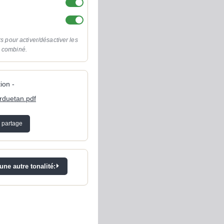
rs pour activer/désactiver les
o combiné.
ion -
orduetan.pdf
 partage
ne autre tonalité: