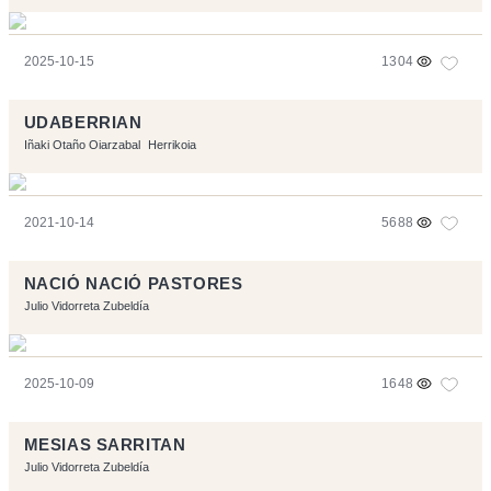
2025-10-15
1304
UDABERRIAN
Iñaki Otaño Oiarzabal
Herrikoia
2021-10-14
5688
NACIÓ NACIÓ PASTORES
Julio Vidorreta Zubeldía
2025-10-09
1648
MESIAS SARRITAN
Julio Vidorreta Zubeldía