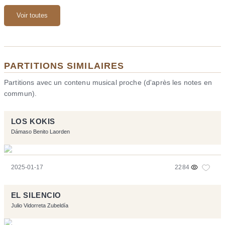
Voir toutes
PARTITIONS SIMILAIRES
Partitions avec un contenu musical proche (d'après les notes en
commun).
LOS KOKIS
Dámaso Benito Laorden
2025-01-17
2284
EL SILENCIO
Julio Vidorreta Zubeldía