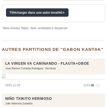
Télécharger dans une autre tonalité:
Nere Amatxi Natiri, bere urtebetetze bezperan.
AUTRES PARTITIONS DE "GABON KANTAK"
LA VIRGEN VA CAMINANDO - FLAUTA+OBOE
Jose Ramon Cordoba Rodriguez
Herrikoia
2025-11-26
1153
NIÑO TXIKITO HERMOSO
Julio Vidorreta Zubeldía