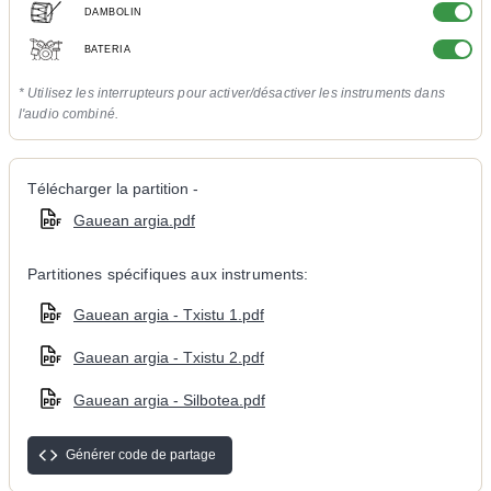
DAMBOLIN
BATERIA
* Utilisez les interrupteurs pour activer/désactiver les instruments dans
l'audio combiné.
Télécharger la partition -
Gauean argia.pdf
Partitiones spécifiques aux instruments:
Gauean argia - Txistu 1.pdf
Gauean argia - Txistu 2.pdf
Gauean argia - Silbotea.pdf
Générer code de partage