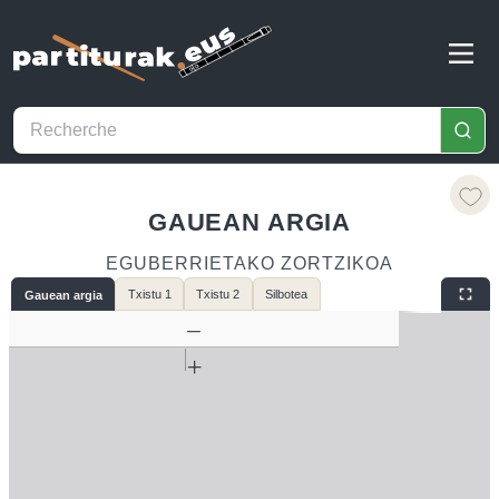
GAUEAN ARGIA
EGUBERRIETAKO ZORTZIKOA
Txistu 1
Txistu 2
Silbotea
Gauean argia