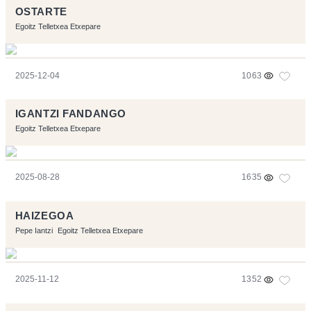
OSTARTE
Egoitz Telletxea Etxepare
2025-12-04
1063
IGANTZI FANDANGO
Egoitz Telletxea Etxepare
2025-08-28
1635
HAIZEGOA
Pepe Iantzi
Egoitz Telletxea Etxepare
2025-11-12
1352