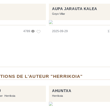
AUPA JARAUTA KALEA
Goyo Villar
4789
2025-09-29
1
TIONS DE L'AUTEUR "HERRIKOIA"
U
AHUNTXA
ner
Herrikoia
Herrikoia