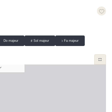
Do majeur
♯
Sol majeur
♭
Fa majeur