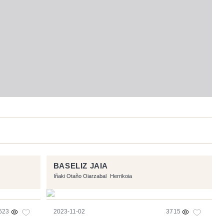
BASELIZ JAIA
Iñaki Otaño Oiarzabal
Herrikoia
523
2023-11-02
3715