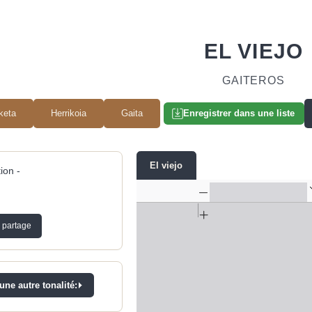
EL VIEJO
GAITEROS
lketa
Herrikoia
Gaita
Enregistrer dans une liste
El viejo
ion -
 partage
ne autre tonalité: