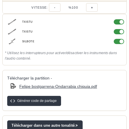
VITESSE:
-
%100
+
TXISTU
TXISTU
SILBOTE
* Utilisez les interrupteurs pour activer/désactiver les instruments dans
l'audio combiné.
Télécharger la partition -
Felipe bostgarrena-Ondarrabia chiquia.pdf
Générer code de partage
Télécharger dans une autre tonalité: