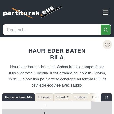
HAUR EDER BATEN
BILA
Haur eder baten bila est un Gabon kantak composé par
Julio Vidorreta Zubeldía. Il est arrangé pour Violin - Violon,
Txistu. La partition peut être téléchargée au format PDF et
peut être écoutée avec l'audio.
1. Txistu 1
2.Txistu 2
3. Silbote
4. violínes
5. 
Haur eder baten bila