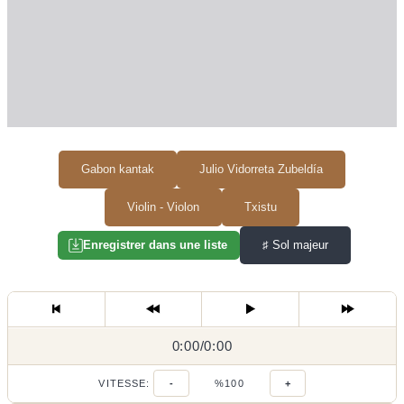
Gabon kantak
Julio Vidorreta Zubeldía
Violin - Violon
Txistu
♯
Sol majeur
Enregistrer dans une liste
0:00
0:00
/
0:00
/
VITESSE:
-
%100
+