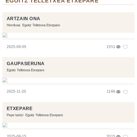
"EGOITZ TELLETXEA ETXEPARE"
ARTZAIN ONA
Herrikoia
Egoitz Telletxea Etxepare
2025-09-05
1551
GAUPASERUNA
Egoitz Telletxea Etxepare
2025-11-20
1166
ETXEPARE
Pepe Iantzi
Egoitz Telletxea Etxepare
2025-08-15
2015