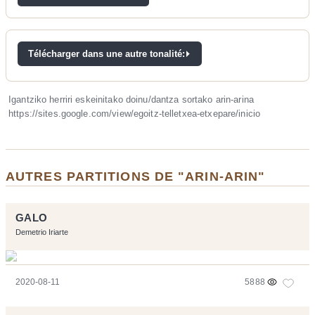
Télécharger dans une autre tonalité:
Igantziko herriri eskeinitako doinu/dantza sortako arin-arina
https://sites.google.com/view/egoitz-telletxea-etxepare/inicio
AUTRES PARTITIONS DE "ARIN-ARIN"
GALO
Demetrio Iriarte
2020-08-11
5888