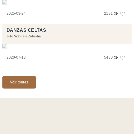
2025-03-24
2181
DANZAS CELTAS
Julio Vidorreta Zubeldía
2020-07-18
5430
Voir toutes
Ce site a été réalisé avec les logiciels libres :
Symfony
,
Vim
,
Musescore
-
Contact
Code by
Tfe
- Logo / Icons by
Brenthisdesign.com
- __Follow us
on
Mastodon
Flux RSS
-
Podcast RSS