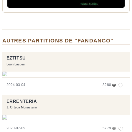
AUTRES PARTITIONS DE "FANDANGO"
EZTITSU
León Laspiur
2024-03-04
3280
ERRENTERIA
J. Ortega Monasterio
2020-07-09
5779