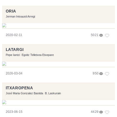
ORIA
Jerman Intxausti Arregi
2020-02-11
5021
LATARGI
Pepe Iantzi
Egoitz Telletxea Etxepare
2026-03-04
950
ITXAROPENA
José Maria Gonzalez Bastida
B. Laskurain
2023-06-15
4429