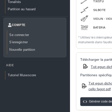
TXISTU
Tonalités
Partition au hasard
SILBOTE
VIOLIN - VI
COMPTE
BATERIA
Se connecter
* Utilisez les interrupteu
S'enregistrer
instruments dans l'audi
Nouvelle partition
Télécharger la partit
AIDE
Txit egun di
Partitiones spécifi
Tutoriel Musescore
Txit egun dicho
cello fagot.pdf
Générer code de