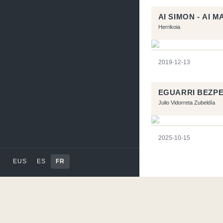
AI SIMON - AI M
Herrikoia
2019-12-13
EGUARRI BEZP
Julio Vidorreta Zubeldía
2025-10-15
EUS
ES
FR
Ce site a été réalisé av
Code by
Tfe
- Logo / 