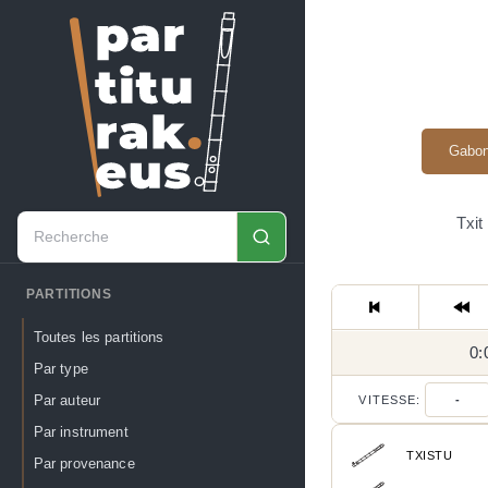
Gabon
Txit
PARTITIONS
Toutes les partitions
0:
Par type
Par auteur
VITESSE:
-
Par instrument
TXISTU
Par provenance