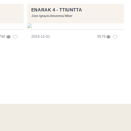
ENARAK 4 - TTIUNTTA
Jose Ignazio Ansorena Miner
790
2023-12-01
3579
Flux RSS
-
Podcast RSS