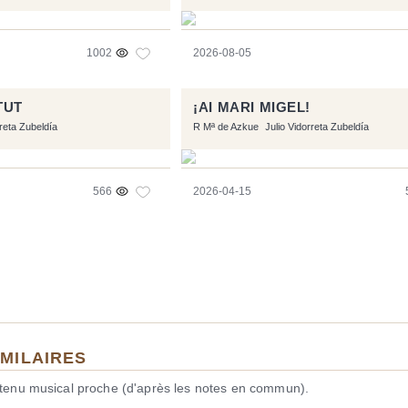
1002
2026-08-05
TUT
¡AI MARI MIGEL!
rreta Zubeldía
R Mª de Azkue
Julio Vidorreta Zubeldía
566
2026-04-15
IMILAIRES
ntenu musical proche (d'après les notes en commun).