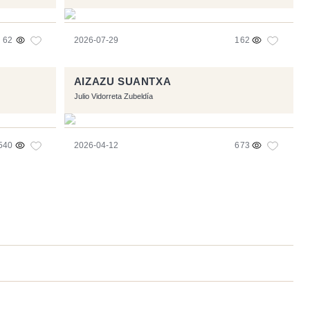
62
2026-07-29
162
AIZAZU SUANTXA
Julio Vidorreta Zubeldía
540
2026-04-12
673