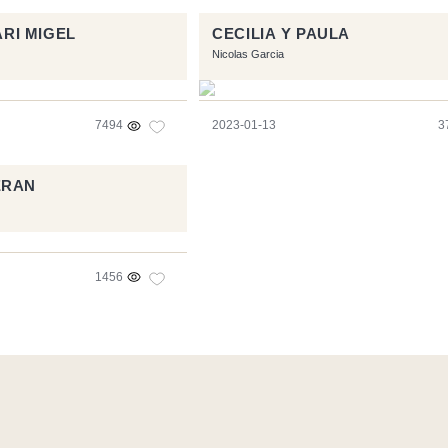
ARI MIGEL
CECILIA Y PAULA
Nicolas Garcia
7494
2023-01-13
3
ERAN
1456
ec les logiciels libres :
Symfony
,
Vim
,
Musescore
-
Contact
Icons by
Brenthisdesign.com
- __Follow us on
Mastodon