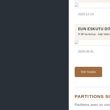
2025-12-13
EUN ESKUTU DI
R Mª de Azkue
Julio Vido
2026-05-31
Voir toutes
PARTITIONS S
Partitions avec un co