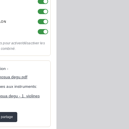
OLON
rs pour activer/désactiver les
o combiné.
ion -
chosua degu.pdf
ques aux instruments:
sua degu - 1. violines
 partage