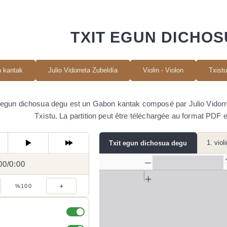
TXIT EGUN DICHO
 kantak
Julio Vidorreta Zubeldía
Violin - Violon
Txistu
 egun dichosua degu est un Gabon kantak composé par Julio Vidorreta
Txistu. La partition peut être téléchargée au format PDF e
1. viol
Txit egun dichosua degu
00
0:00
/
0:00
/
%100
+