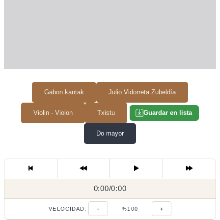
Gabon kantak
Julio Vidorreta Zubeldía
Violin - Violon
Txistu
Guardar en lista
Do mayor
0:00
0:00
/
0:00
/
VELOCIDAD:
-
%100
+