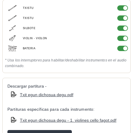
TXISTU
TXISTU
SILBOTE
VIOLIN - VIOLON
BATERIA
* Usa los interruptores para habilitar/deshabilitar instrumentos en el audio
combinado.
Descargar partitura -
Txit egun dichosua degu.pdf
Partituras específicas para cada instrumento:
Txit egun dichosua degu - 1. violines cello fagot.pdf