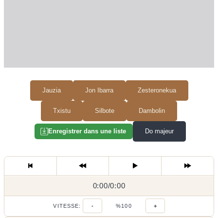
Jauzia
Jon Ibarra
Zesteronekua
Txistu
Silbote
Dambolin
Do majeur
Enregistrer dans une liste
0:00
0:00
/
0:00
/
VITESSE:
-
%100
+