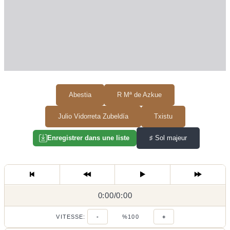
Abestia
R Mª de Azkue
Julio Vidorreta Zubeldía
Txistu
♯
Sol majeur
Enregistrer dans une liste
0:00
0:00
/
0:00
/
VITESSE:
-
%100
+