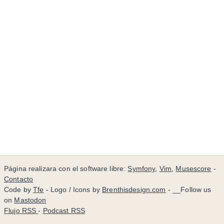
Página realizara con el software libre:
Symfony
,
Vim
,
Musescore
-
Contacto
Code by
Tfe
- Logo / Icons by
Brenthisdesign.com
- __Follow us
on
Mastodon
Flujo RSS
-
Podcast RSS