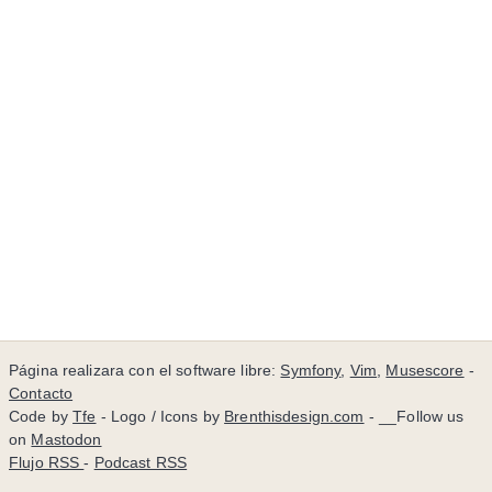
Página realizara con el software libre:
Symfony
,
Vim
,
Musescore
-
Contacto
Code by
Tfe
- Logo / Icons by
Brenthisdesign.com
- __Follow us
on
Mastodon
Flujo RSS
-
Podcast RSS