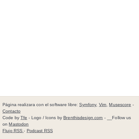
Página realizara con el software libre:
Symfony
,
Vim
,
Musescore
-
Contacto
Code by
Tfe
- Logo / Icons by
Brenthisdesign.com
- __Follow us
on
Mastodon
Flujo RSS
-
Podcast RSS