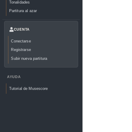
Tonalidades
Partitura al azar
CUENTA
Conectarse
Registrarse
Subir nueva partitura
AYUDA
Tutorial de Musescore