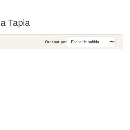
ba Tapia
Ordenar por
Buscar