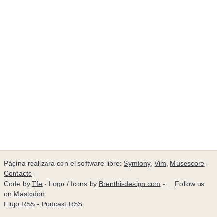
Página realizara con el software libre:
Symfony
,
Vim
,
Musescore
-
Contacto
Code by
Tfe
- Logo / Icons by
Brenthisdesign.com
- __Follow us
on
Mastodon
Flujo RSS
-
Podcast RSS