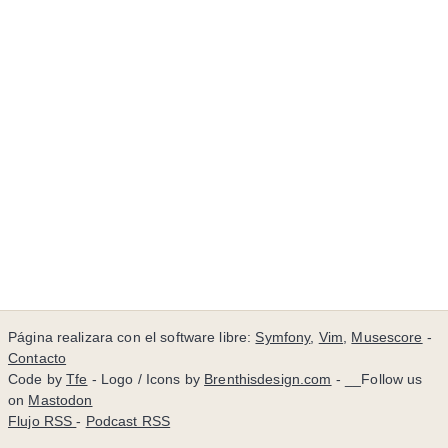
Página realizara con el software libre:
Symfony
,
Vim
,
Musescore
-
Contacto
Code by
Tfe
- Logo / Icons by
Brenthisdesign.com
- __Follow us
on
Mastodon
Flujo RSS
-
Podcast RSS