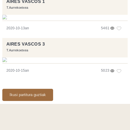
AIRES VASCOS 1
T.Aurrekoetxea
2020-10-13an
5461
AIRES VASCOS 3
T.Aurrekoetxea
2020-10-15an
5023
Ikusi partitura guztiak
Orriarekin egindakoa:
Symfony
,
Vim
,
Musescore
-
Kontaktua
Code by
Tfe
- Logo / Icons by
Brenthisdesign.com
- Jarrai nazazu