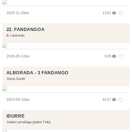
2025-11-29an
1201
22. FANDANGOA
B. Laskurain
2026-05-12an
635
ALBORADA - 3 FANDANGO
Jesus Guridi
2023-05-10an
4157
IDURRE
Joakin Larrañaga (joakin Txiki)