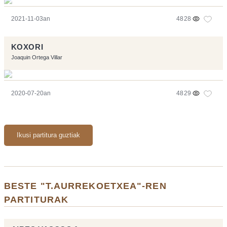
2021-11-03an
4828
KOXORI
Joaquin Ortega Villar
2020-07-20an
4829
Ikusi partitura guztiak
BESTE "T.AURREKOETXEA"-REN
PARTITURAK