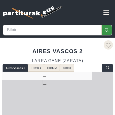
AIRES VASCOS 2
LARRA GANE (ZARATA)
Txistu 1
Txistu 2
Silbote
Aires Vascos 2