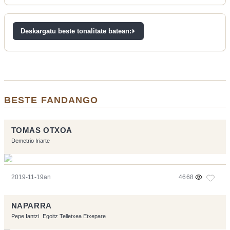
Deskargatu beste tonalitate batean:
BESTE FANDANGO
TOMAS OTXOA
Demetrio Iriarte
2019-11-19an
4668
NAPARRA
Pepe Iantzi
Egoitz Telletxea Etxepare