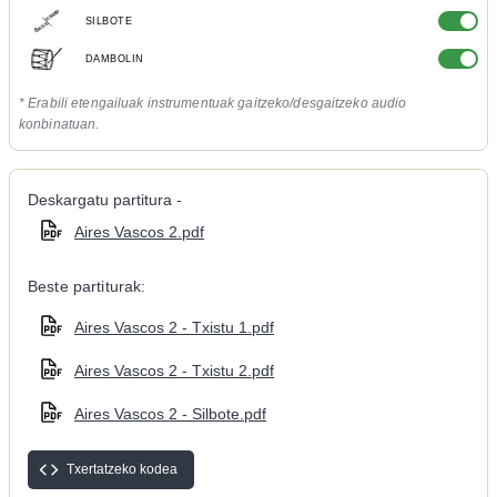
SILBOTE
DAMBOLIN
* Erabili etengailuak instrumentuak gaitzeko/desgaitzeko audio
konbinatuan.
Deskargatu partitura -
Aires Vascos 2.pdf
Beste partiturak:
Aires Vascos 2 - Txistu 1.pdf
Aires Vascos 2 - Txistu 2.pdf
Aires Vascos 2 - Silbote.pdf
Txertatzeko kodea