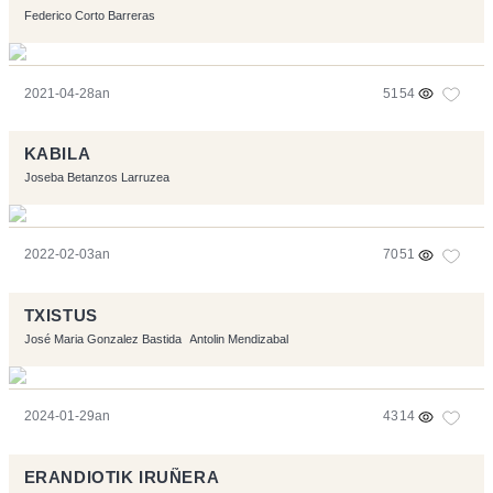
Federico Corto Barreras
2021-04-28an
5154
KABILA
Joseba Betanzos Larruzea
2022-02-03an
7051
TXISTUS
José Maria Gonzalez Bastida
Antolin Mendizabal
2024-01-29an
4314
ERANDIOTIK IRUÑERA