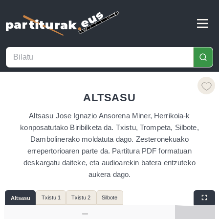
ALTSASU
Altsasu Jose Ignazio Ansorena Miner, Herrikoia-k
konposatutako Biribilketa da. Txistu, Trompeta, Silbote,
Dambolinerako moldatuta dago. Zesteronekuako
errepertorioaren parte da. Partitura PDF formatuan
deskargatu daiteke, eta audioarekin batera entzuteko
aukera dago.
Txistu 1
Txistu 2
Silbote
Altsasu