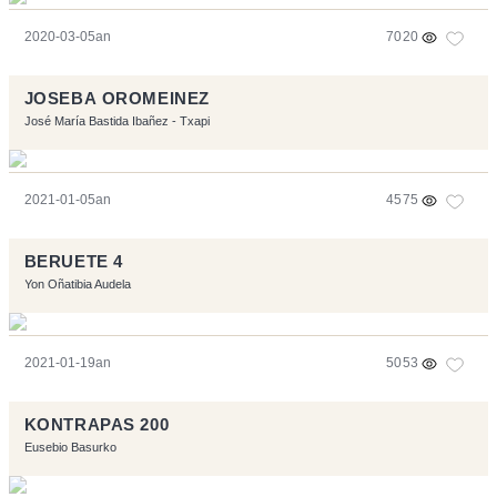
2020-03-05an
7020
JOSEBA OROMEINEZ
José María Bastida Ibañez - Txapi
2021-01-05an
4575
BERUETE 4
Yon Oñatibia Audela
2021-01-19an
5053
KONTRAPAS 200
Eusebio Basurko