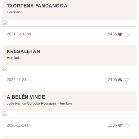
TXORTENA FANDANGOA
Herrikoia
2021-12-18an
5435
KRESALETAN
Herrikoia
2024-11-22an
2495
A BELÉN VINDE
Jose Ramon Cordoba Rodriguez
Herrikoia
2025-11-24an
1206