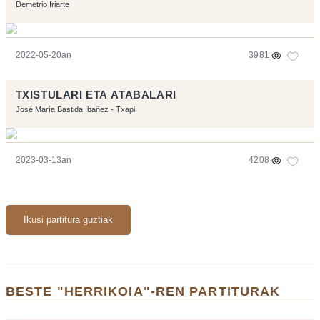
Demetrio Iriarte
2022-05-20an
3981
TXISTULARI ETA ATABALARI
José María Bastida Ibañez - Txapi
2023-03-13an
4208
Ikusi partitura guztiak
BESTE "HERRIKOIA"-REN PARTITURAK