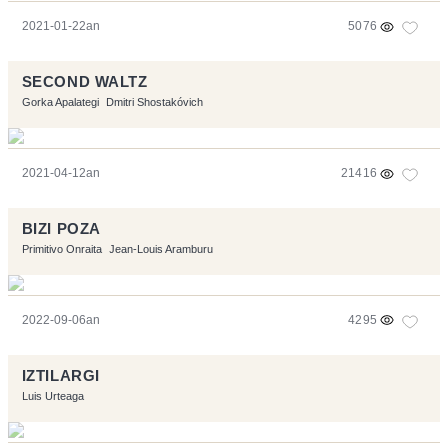
2021-01-22an
5076
SECOND WALTZ
Gorka Apalategi
Dmitri Shostakóvich
2021-04-12an
21416
BIZI POZA
Primitivo Onraita
Jean-Louis Aramburu
2022-09-06an
4295
IZTILARGI
Luis Urteaga