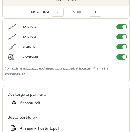
ABIADURA:
-
%100
+
TXISTU 1
TXISTU 2
SILBOTE
DAMBOLIN
* Erabili etengailuak instrumentuak gaitzeko/desgaitzeko audio
konbinatuan.
Deskargatu partitura -
Altsasu.pdf
Beste partiturak:
Altsasu - Txistu 1.pdf