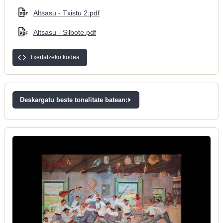
Altsasu - Txistu 2.pdf
Altsasu - Silbote.pdf
Txertatzeko kodea
Deskargatu beste tonalitate batean: