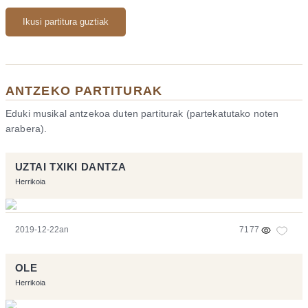
Ikusi partitura guztiak
ANTZEKO PARTITURAK
Eduki musikal antzekoa duten partiturak (partekatutako noten
arabera).
UZTAI TXIKI DANTZA
Herrikoia
2019-12-22an
7177
OLE
Herrikoia