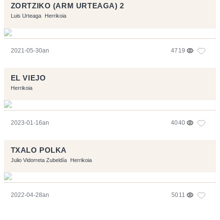
ZORTZIKO (ARM URTEAGA) 2
Luis Urteaga
Herrikoia
2021-05-30an
4719
EL VIEJO
Herrikoia
2023-01-16an
4040
TXALO POLKA
Julio Vidorreta Zubeldía
Herrikoia
2022-04-28an
5011