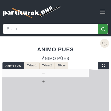
ANIMO PUES
¡ÁNIMO PÚES!
Txistu 1
Txistu 2
Silbote
Animo pues