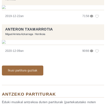
2019-12-22an
7158
ANTERON TXAMARROTIA
Miguel Arrieta Azkarraga
Herrikoia
2020-12-09an
9066
Ikusi partitura guztiak
ANTZEKO PARTITURAK
Eduki musikal antzekoa duten partiturak (partekatutako noten