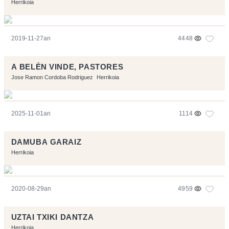
Herrikoia
2019-11-27an
4448
A BELÉN VINDE, PASTORES
Jose Ramon Cordoba Rodriguez
Herrikoia
2025-11-01an
1114
DAMUBA GARAIZ
Herrikoia
2020-08-29an
4959
UZTAI TXIKI DANTZA
Herrikoia