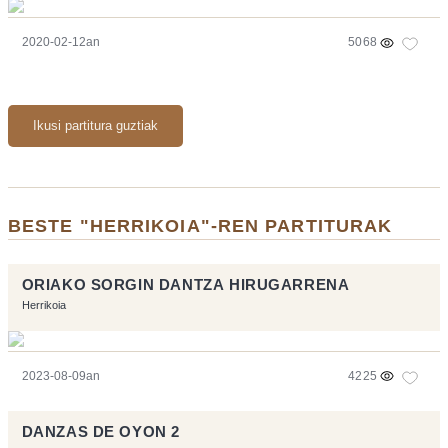
2020-02-12an
5068
Ikusi partitura guztiak
BESTE "HERRIKOIA"-REN PARTITURAK
ORIAKO SORGIN DANTZA HIRUGARRENA
Herrikoia
2023-08-09an
4225
DANZAS DE OYON 2