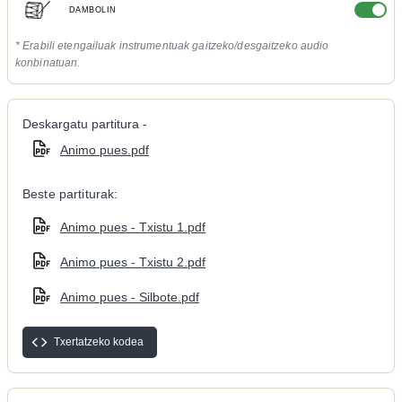
DAMBOLIN
* Erabili etengailuak instrumentuak gaitzeko/desgaitzeko audio
konbinatuan.
Deskargatu partitura -
Animo pues.pdf
Beste partiturak:
Animo pues - Txistu 1.pdf
Animo pues - Txistu 2.pdf
Animo pues - Silbote.pdf
Txertatzeko kodea