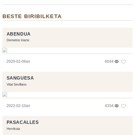
BESTE BIRIBILKETA
ABENDUA
Demetrio Iriarte
2020-02-06an
6064
SANGUESA
Vital Sevillano
2022-02-10an
4354
PASACALLES
Herrikoia