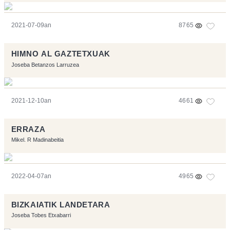
2021-07-09an
8765
HIMNO AL GAZTETXUAK
Joseba Betanzos Larruzea
2021-12-10an
4661
ERRAZA
Mikel. R Madinabeitia
2022-04-07an
4965
BIZKAIATIK LANDETARA
Joseba Tobes Etxabarri