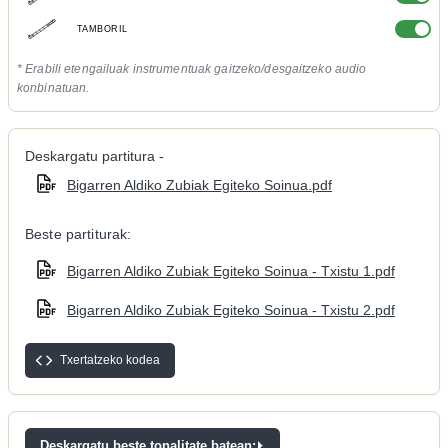
TAMBORIL
* Erabili etengailuak instrumentuak gaitzeko/desgaitzeko audio
konbinatuan.
Deskargatu partitura -
Bigarren Aldiko Zubiak Egiteko Soinua.pdf
Beste partiturak:
Bigarren Aldiko Zubiak Egiteko Soinua - Txistu 1.pdf
Bigarren Aldiko Zubiak Egiteko Soinua - Txistu 2.pdf
Txertatzeko kodea
Deskargatu beste tonalitate batean: