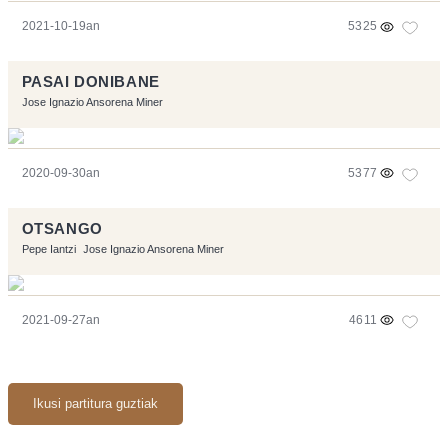
2021-10-19an
5325
PASAI DONIBANE
Jose Ignazio Ansorena Miner
2020-09-30an
5377
OTSANGO
Pepe Iantzi
Jose Ignazio Ansorena Miner
2021-09-27an
4611
Ikusi partitura guztiak