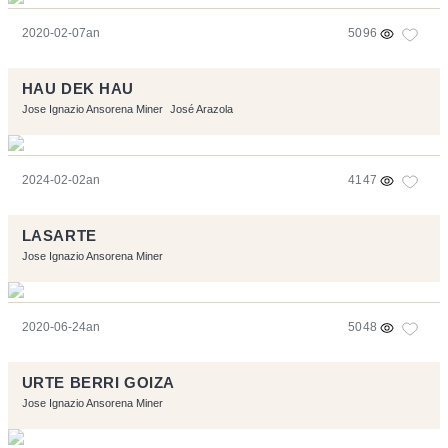
2020-02-07an
5096
HAU DEK HAU
Jose Ignazio Ansorena Miner
José Arazola
2024-02-02an
4147
LASARTE
Jose Ignazio Ansorena Miner
2020-06-24an
5048
URTE BERRI GOIZA
Jose Ignazio Ansorena Miner