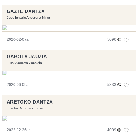
GAZTE DANTZA
Jose Ignazio Ansorena Miner
2020-02-07an
5096
GABOTA JAUZIA
Julio Vidorreta Zubeldía
2020-06-09an
5833
ARETOKO DANTZA
Joseba Betanzos Larruzea
2022-12-26an
4009