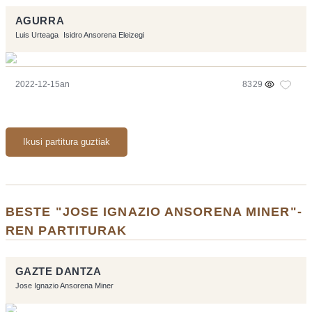
AGURRA
Luis Urteaga
Isidro Ansorena Eleizegi
2022-12-15an
8329
Ikusi partitura guztiak
BESTE "JOSE IGNAZIO ANSORENA MINER"-
REN PARTITURAK
GAZTE DANTZA
Jose Ignazio Ansorena Miner