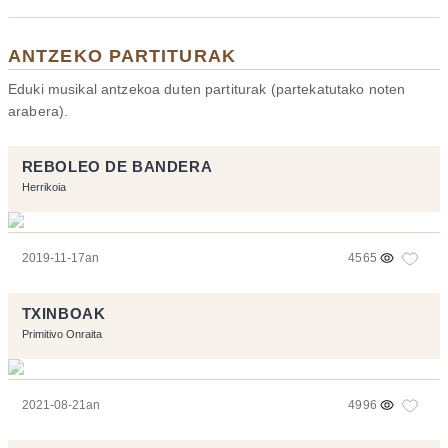
ANTZEKO PARTITURAK
Eduki musikal antzekoa duten partiturak (partekatutako noten
arabera).
REBOLEO DE BANDERA
Herrikoia
2019-11-17an
4565
TXINBOAK
Primitivo Onraita
2021-08-21an
4996