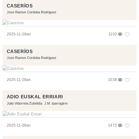
CASERÍOS
Jose Ramon Cordoba Rodriguez
2025-11-28an
1102
CASERÍOS
Jose Ramon Cordoba Rodriguez
2025-11-28an
1038
ADIO EUSKAL ERRIARI
Julio Vidorreta Zubeldía
J.M. Iparragirre
2025-11-08an
1472