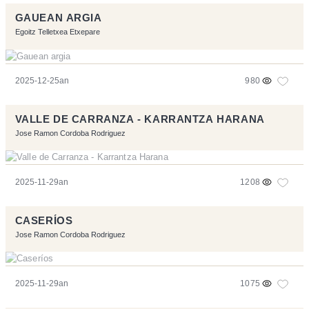
GAUEAN ARGIA
Egoitz Telletxea Etxepare
2025-12-25an
980
VALLE DE CARRANZA - KARRANTZA HARANA
Jose Ramon Cordoba Rodriguez
2025-11-29an
1208
CASERÍOS
Jose Ramon Cordoba Rodriguez
2025-11-29an
1075