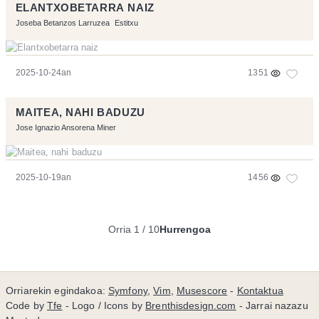
ELANTXOBETARRA NAIZ
Joseba Betanzos Larruzea
Estitxu
2025-10-24an
1351
MAITEA, NAHI BADUZU
Jose Ignazio Ansorena Miner
2025-10-19an
1456
Orria 1 / 10
Hurrengoa
Orriarekin egindakoa:
Symfony
,
Vim
,
Musescore
-
Kontaktua
Code by
Tfe
- Logo / Icons by
Brenthisdesign.com
- Jarrai nazazu