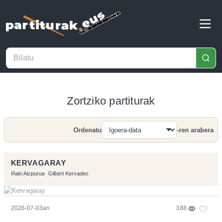
Zortziko partiturak
Ordenatu
-ren arabera
Bilatu
KERVAGARAY
Iñaki Aizpurua
Gilbert Kervadec
2026-07-03an
388