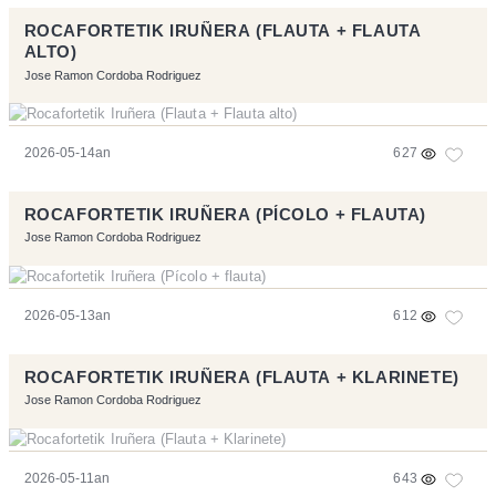
ROCAFORTETIK IRUÑERA (FLAUTA + FLAUTA
ALTO)
Jose Ramon Cordoba Rodriguez
2026-05-14an
627
ROCAFORTETIK IRUÑERA (PÍCOLO + FLAUTA)
Jose Ramon Cordoba Rodriguez
2026-05-13an
612
ROCAFORTETIK IRUÑERA (FLAUTA + KLARINETE)
Jose Ramon Cordoba Rodriguez
2026-05-11an
643