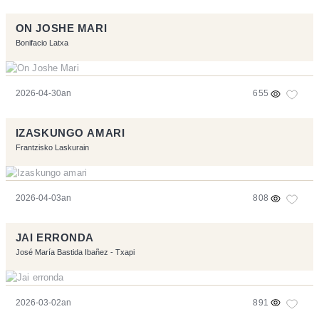
ON JOSHE MARI
Bonifacio Latxa
2026-04-30an
655
IZASKUNGO AMARI
Frantzisko Laskurain
2026-04-03an
808
JAI ERRONDA
José María Bastida Ibañez - Txapi
2026-03-02an
891