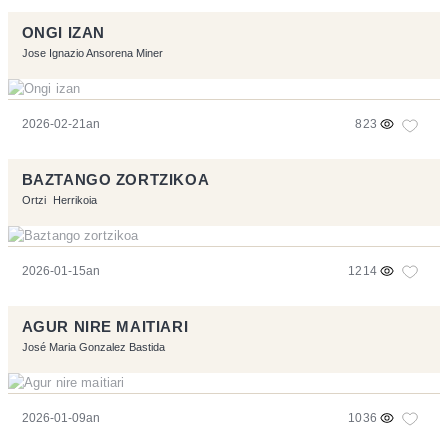
ONGI IZAN
Jose Ignazio Ansorena Miner
2026-02-21an
823
BAZTANGO ZORTZIKOA
Ortzi
Herrikoia
2026-01-15an
1214
AGUR NIRE MAITIARI
José Maria Gonzalez Bastida
2026-01-09an
1036