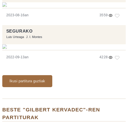
2023-08-16an
3559
SEGURAKO
Luis Urteaga
J. I. Montes
2022-09-13an
4228
Ikusi partitura guztiak
BESTE "GILBERT KERVADEC"-REN
PARTITURAK