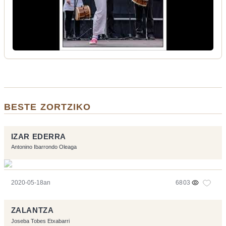
BESTE ZORTZIKO
IZAR EDERRA
Antonino Ibarrondo Oleaga
2020-05-18an
6803
ZALANTZA
Joseba Tobes Etxabarri