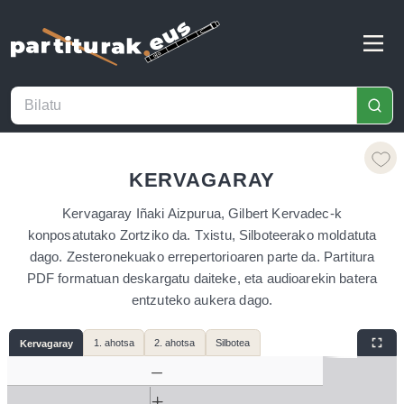
KERVAGARAY
Kervagaray Iñaki Aizpurua, Gilbert Kervadec-k
konposatutako Zortziko da. Txistu, Silboteerako moldatuta
dago. Zesteronekuako errepertorioaren parte da. Partitura
PDF formatuan deskargatu daiteke, eta audioarekin batera
entzuteko aukera dago.
1. ahotsa
2. ahotsa
Silbotea
Kervagaray