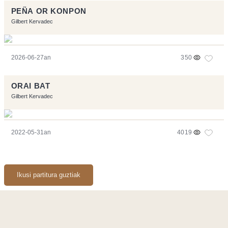
PEÑA OR KONPON
Gilbert Kervadec
2026-06-27an
350
ORAI BAT
Gilbert Kervadec
2022-05-31an
4019
Ikusi partitura guztiak
Orriarekin egindakoa:
Symfony
,
Vim
,
Musescore
-
Kontaktua