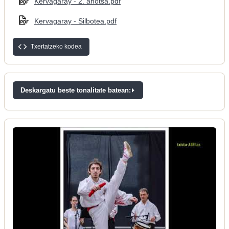
Kervagaray - 2. ahotsa.pdf
Kervagaray - Silbotea.pdf
Txertatzeko kodea
Deskargatu beste tonalitate batean: