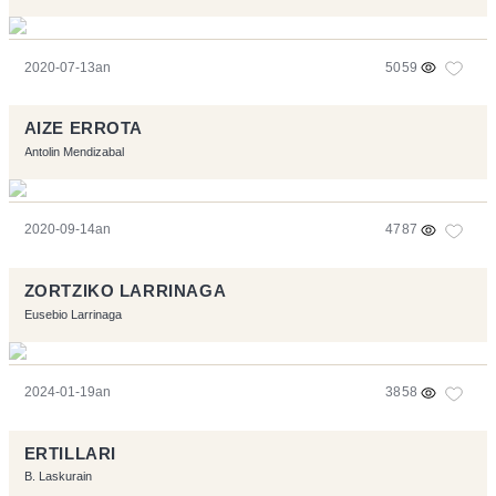
2020-07-13an
5059
AIZE ERROTA
Antolin Mendizabal
2020-09-14an
4787
ZORTZIKO LARRINAGA
Eusebio Larrinaga
2024-01-19an
3858
ERTILLARI
B. Laskurain