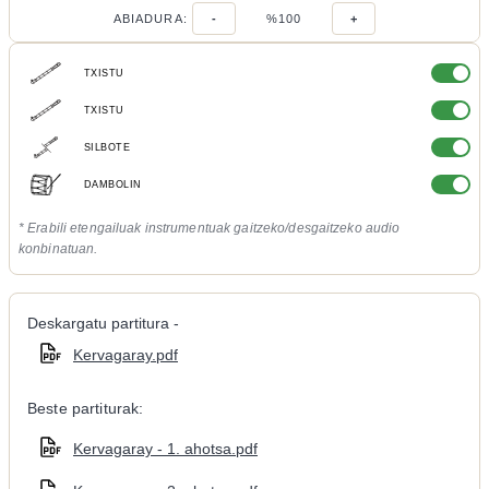
ABIADURA:
-
%100
+
TXISTU
TXISTU
SILBOTE
DAMBOLIN
* Erabili etengailuak instrumentuak gaitzeko/desgaitzeko audio
konbinatuan.
Deskargatu partitura -
Kervagaray.pdf
Beste partiturak:
Kervagaray - 1. ahotsa.pdf