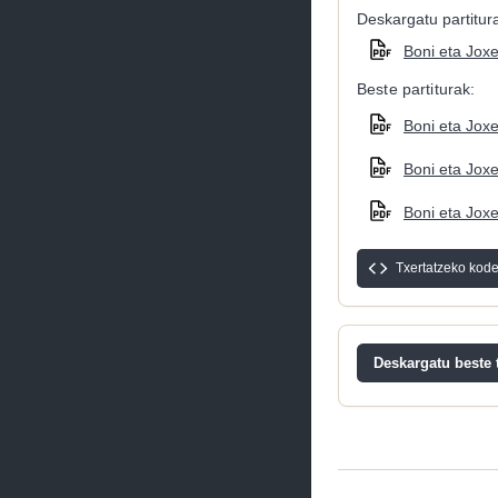
Deskargatu partitura
Boni eta Joxe
Beste partiturak:
Boni eta Joxe
Boni eta Joxe
Boni eta Joxe
Txertatzeko kod
Deskargatu beste t