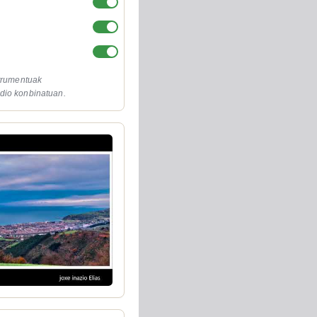
strumentuak
dio konbinatuan.