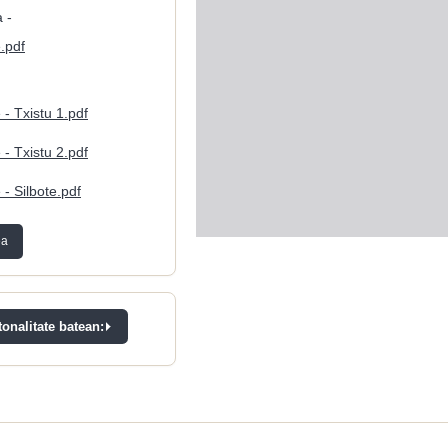
 -
.pdf
 - Txistu 1.pdf
 - Txistu 2.pdf
 - Silbote.pdf
ea
onalitate batean: