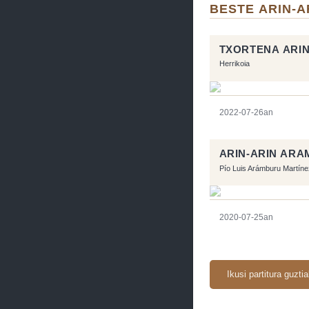
BESTE ARIN-A
TXORTENA ARIN
Herrikoia
2022-07-26an
ARIN-ARIN AR
Pío Luis Arámburu Martíne
2020-07-25an
Ikusi partitura guzti