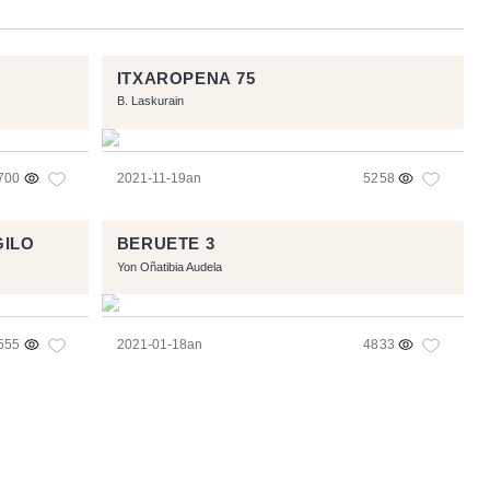
ITXAROPENA 75
B. Laskurain
700
2021-11-19an
5258
GILO
BERUETE 3
Yon Oñatibia Audela
555
2021-01-18an
4833