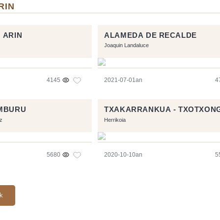
RIN
 ARIN
ALAMEDA DE RECALDE
Joaquin Landaluce
4145
2021-07-01an
4
AMBURU
TXAKARRANKUA - TXOTXON
z
Herrikoia
5680
2020-10-10an
5
ak