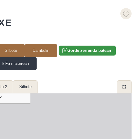
OXE
Silbote
Dambolin
Gorde zerrenda batean
♭
Fa maiorrean
tu 2
Silbote