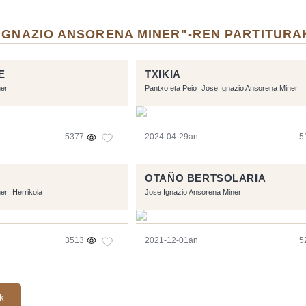
 IGNAZIO ANSORENA MINER"-REN PARTITURA
E
TXIKIA
ner
Pantxo eta Peio
Jose Ignazio Ansorena Miner
5377
2024-04-29an
5
OTAÑO BERTSOLARIA
ner
Herrikoia
Jose Ignazio Ansorena Miner
3513
2021-12-01an
5
ak