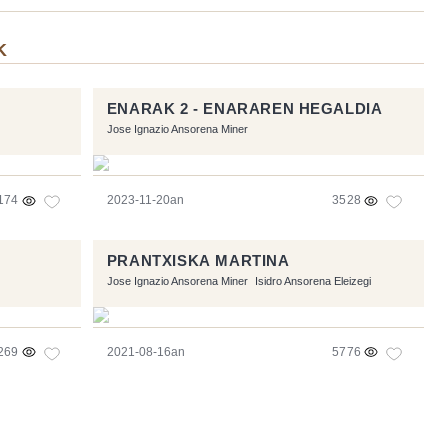
K
ENARAK 2 - ENARAREN HEGALDIA
Jose Ignazio Ansorena Miner
174
2023-11-20an
3528
PRANTXISKA MARTINA
Jose Ignazio Ansorena Miner
Isidro Ansorena Eleizegi
269
2021-08-16an
5776