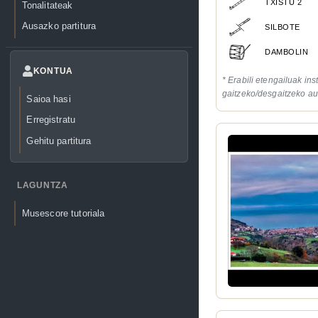
TXISTU 2
Tonalitateak
Ausazko partitura
SILBOTE
DAMBOLIN
KONTUA
* Erabili etengailuak in
gaitzeko/desgaitzeko au
Saioa hasi
Erregistratu
Gehitu partitura
LAGUNTZA
Musescore tutoriala