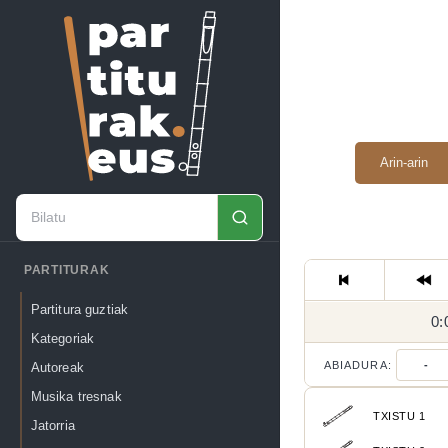
Arin-arin
PARTITURAK
Partitura guztiak
0:
Kategoriak
ABIADURA:
-
Autoreak
Musika tresnak
TXISTU 1
Jatorria