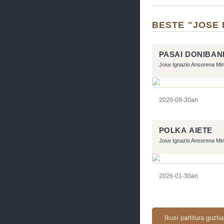
BESTE "JOSE
PASAI DONIBAN
Jose Ignazio Ansorena Mi
2020-09-30an
POLKA AIETE
Jose Ignazio Ansorena Mi
2026-01-30an
Ikusi partitura guzti