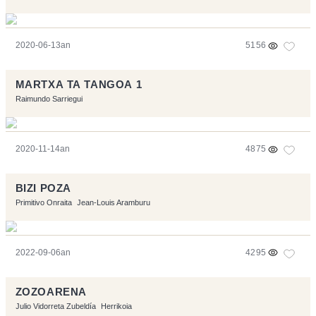
2020-06-13an
5156
MARTXA TA TANGOA 1
Raimundo Sarriegui
2020-11-14an
4875
BIZI POZA
Primitivo Onraita
Jean-Louis Aramburu
2022-09-06an
4295
ZOZOARENA
Julio Vidorreta Zubeldía
Herrikoia