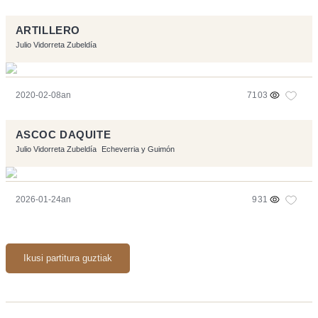
ARTILLERO
Julio Vidorreta Zubeldía
2020-02-08an
7103
ASCOC DAQUITE
Julio Vidorreta Zubeldía
Echeverria y Guimón
2026-01-24an
931
Ikusi partitura guztiak