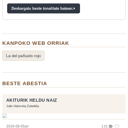
Deskargatu beste tonalitate batean:
KANPOKO WEB ORRIAK
La del pañuelo rojo
BESTE ABESTIA
AKITURIK HELDU NAIZ
Julio Vidorreta Zubeldía
2026-08-05an
131