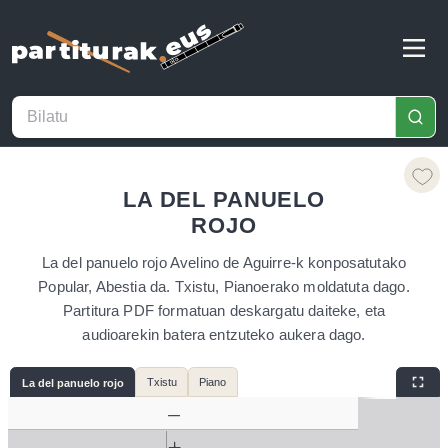
LA DEL PANUELO
ROJO
La del panuelo rojo Avelino de Aguirre-k konposatutako
Popular, Abestia da. Txistu, Pianoerako moldatuta dago.
Partitura PDF formatuan deskargatu daiteke, eta
audioarekin batera entzuteko aukera dago.
Txistu
Piano
La del panuelo rojo