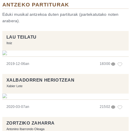
ANTZEKO PARTITURAK
Eduki musikal antzekoa duten partiturak (partekatutako noten
arabera).
LAU TEILATU
Itoiz
2019-12-06an
18300
XALBADORREN HERIOTZEAN
Xabier Lete
2020-03-07an
21502
ZORTZIKO ZAHARRA
Antonino Ibarrondo Oleaga