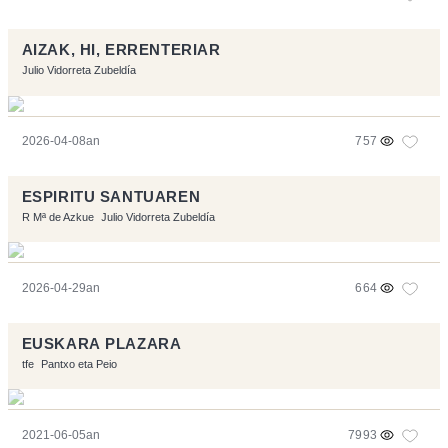
AIZAK, HI, ERRENTERIAR
Julio Vidorreta Zubeldía
2026-04-08an
757
ESPIRITU SANTUAREN
R Mª de Azkue
Julio Vidorreta Zubeldía
2026-04-29an
664
EUSKARA PLAZARA
tfe
Pantxo eta Peio
2021-06-05an
7993