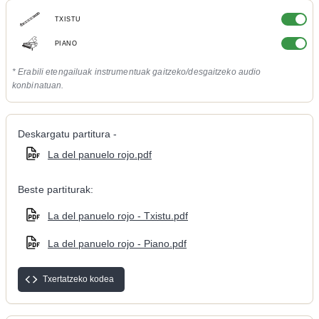
TXISTU
PIANO
* Erabili etengailuak instrumentuak gaitzeko/desgaitzeko audio
konbinatuan.
Deskargatu partitura -
La del panuelo rojo.pdf
Beste partiturak:
La del panuelo rojo - Txistu.pdf
La del panuelo rojo - Piano.pdf
Txertatzeko kodea