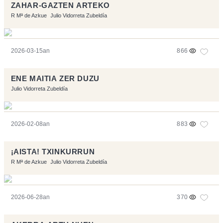
ZAHAR-GAZTEN ARTEKO
R Mª de Azkue
Julio Vidorreta Zubeldía
2026-03-15an
866
ENE MAITIA ZER DUZU
Julio Vidorreta Zubeldía
2026-02-08an
883
¡AISTA! TXINKURRUN
R Mª de Azkue
Julio Vidorreta Zubeldía
2026-06-28an
370