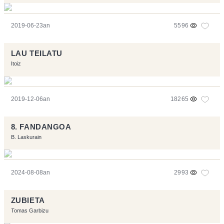
2019-06-23an
5596
LAU TEILATU
Itoiz
2019-12-06an
18265
8. FANDANGOA
B. Laskurain
2024-08-08an
2993
ZUBIETA
Tomas Garbizu