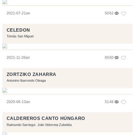
2021-07-21an
5062
CELEDON
Tomás San Miguel
2021-11-26an
6560
ZORTZIKO ZAHARRA
Antonino Ibarrondo Oleaga
2020-06-13an
5146
CALDEREROS CANTO HÚNGARO
Raimundo Sarriegui
Julio Vidorreta Zubeldía