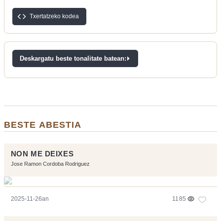
Txertatzeko kodea
Deskargatu beste tonalitate batean:
BESTE ABESTIA
NON ME DEIXES
Jose Ramon Cordoba Rodriguez
2025-11-26an
1185