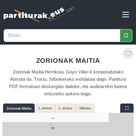
ZORIONAK MAITIA
Zorionak Maitia Herrikoia, Goyo Villar-k konposatutako
Abestia da. Txistu, Silboteerako moldatuta dago. Partitura
PDF formatuan deskargatu daiteke, eta audioarekin batera
entzuteko aukera dago.
1. ahotsa
2. ahotsa
Silbotea
Zorionak Maitia