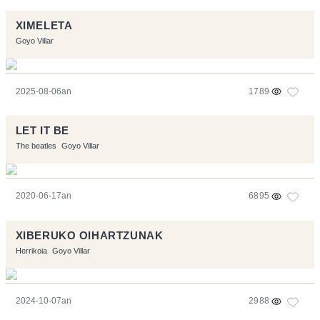
XIMELETA
Goyo Villar
2025-08-06an
1789
LET IT BE
The beatles
Goyo Villar
2020-06-17an
6895
XIBERUKO OIHARTZUNAK
Herrikoia
Goyo Villar
2024-10-07an
2988