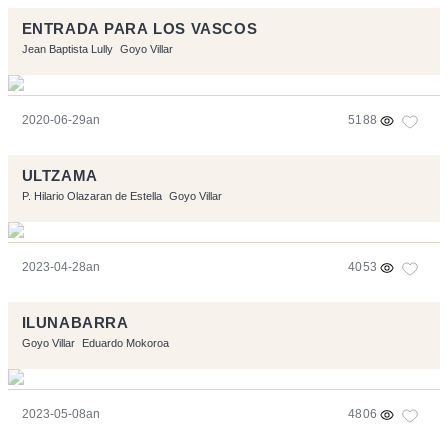
ENTRADA PARA LOS VASCOS
Jean Baptista Lully
Goyo Villar
2020-06-29an
5188
ULTZAMA
P. Hilario Olazaran de Estella
Goyo Villar
2023-04-28an
4053
ILUNABARRA
Goyo Villar
Eduardo Mokoroa
2023-05-08an
4806