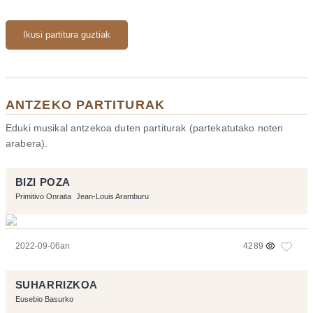
Ikusi partitura guztiak
ANTZEKO PARTITURAK
Eduki musikal antzekoa duten partiturak (partekatutako noten
arabera).
BIZI POZA
Primitivo Onraita
Jean-Louis Aramburu
2022-09-06an
4289
SUHARRIZKOA
Eusebio Basurko