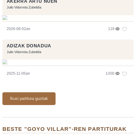
AKERRA ARTU NUEN
Julio Vidorreta Zubeldía
2026-08-02an
118
ADIZAK DONADUA
Julio Vidorreta Zubeldía
2025-11-05an
1300
Ikusi partitura guztiak
BESTE "GOYO VILLAR"-REN PARTITURAK