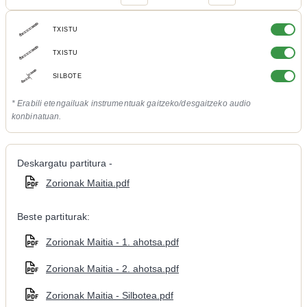
TXISTU
TXISTU
SILBOTE
* Erabili etengailuak instrumentuak gaitzeko/desgaitzeko audio
konbinatuan.
Deskargatu partitura -
Zorionak Maitia.pdf
Beste partiturak:
Zorionak Maitia - 1. ahotsa.pdf
Zorionak Maitia - 2. ahotsa.pdf
Zorionak Maitia - Silbotea.pdf