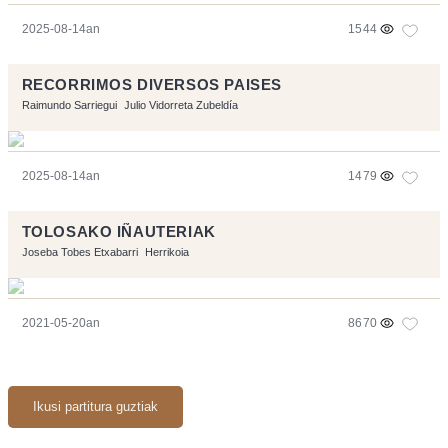
2025-08-14an
1544
RECORRIMOS DIVERSOS PAISES
Raimundo Sarriegui
Julio Vidorreta Zubeldía
2025-08-14an
1479
TOLOSAKO IÑAUTERIAK
Joseba Tobes Etxabarri
Herrikoia
2021-05-20an
8670
Ikusi partitura guztiak