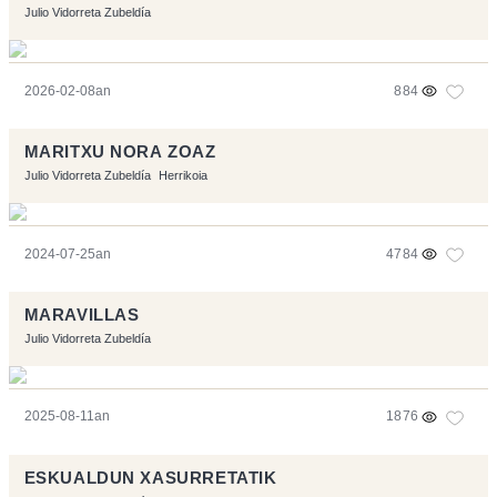
Julio Vidorreta Zubeldía
2026-02-08an
884
MARITXU NORA ZOAZ
Julio Vidorreta Zubeldía
Herrikoia
2024-07-25an
4784
MARAVILLAS
Julio Vidorreta Zubeldía
2025-08-11an
1876
ESKUALDUN XASURRETATIK