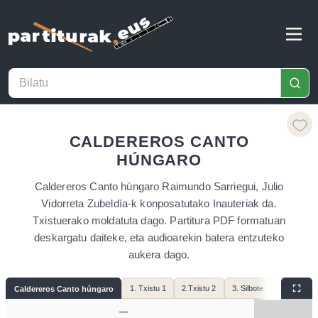
CALDEREROS CANTO
HÚNGARO
Caldereros Canto húngaro Raimundo Sarriegui, Julio
Vidorreta Zubeldía-k konposatutako Inauteriak da.
Txistuerako moldatuta dago. Partitura PDF formatuan
deskargatu daiteke, eta audioarekin batera entzuteko
aukera dago.
1. Txistu 1
2.Txistu 2
3. Silbote
4. Bombard
Caldereros Canto húngaro