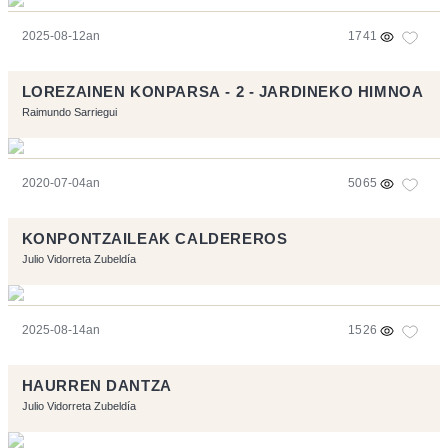
2025-08-12an
1741
LOREZAINEN KONPARSA - 2 - JARDINEKO HIMNOA
Raimundo Sarriegui
2020-07-04an
5065
KONPONTZAILEAK CALDEREROS
Julio Vidorreta Zubeldía
2025-08-14an
1526
HAURREN DANTZA
Julio Vidorreta Zubeldía