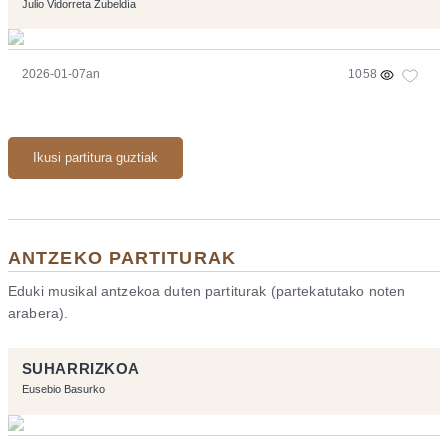
Julio Vidorreta Zubeldía
2026-01-07an
1058
Ikusi partitura guztiak
ANTZEKO PARTITURAK
Eduki musikal antzekoa duten partiturak (partekatutako noten
arabera).
SUHARRIZKOA
Eusebio Basurko