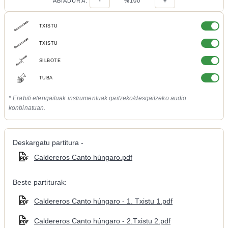
ABIADURA:
-
%100
+
TXISTU
TXISTU
SILBOTE
TUBA
* Erabili etengailuak instrumentuak gaitzeko/desgaitzeko audio
konbinatuan.
Deskargatu partitura -
Caldereros Canto húngaro.pdf
Beste partiturak:
Caldereros Canto húngaro - 1. Txistu 1.pdf
Caldereros Canto húngaro - 2.Txistu 2.pdf