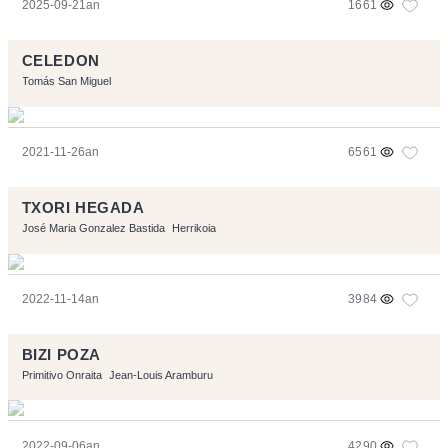
2025-09-21an
1661
CELEDON
Tomás San Miguel
2021-11-26an
6561
TXORI HEGADA
José Maria Gonzalez Bastida
Herrikoia
2022-11-14an
3984
BIZI POZA
Primitivo Onraita
Jean-Louis Aramburu
2022-09-06an
4290