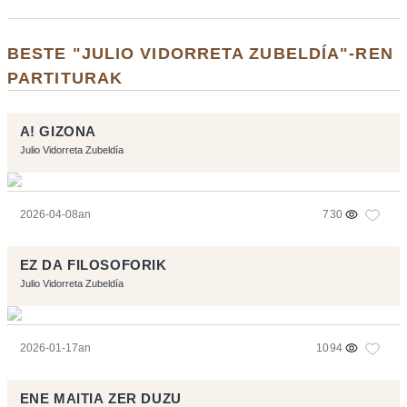
BESTE "JULIO VIDORRETA ZUBELDÍA"-REN
PARTITURAK
A! GIZONA
Julio Vidorreta Zubeldía
2026-04-08an
730
EZ DA FILOSOFORIK
Julio Vidorreta Zubeldía
2026-01-17an
1094
ENE MAITIA ZER DUZU