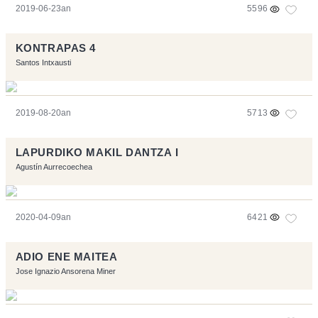
2019-06-23an
5596
KONTRAPAS 4
Santos Intxausti
2019-08-20an
5713
LAPURDIKO MAKIL DANTZA I
Agustín Aurrecoechea
2020-04-09an
6421
ADIO ENE MAITEA
Jose Ignazio Ansorena Miner