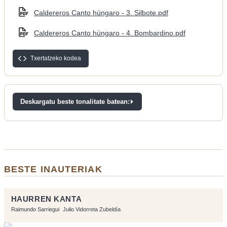
Caldereros Canto húngaro - 3. Silbote.pdf
Caldereros Canto húngaro - 4. Bombardino.pdf
Txertatzeko kodea
Deskargatu beste tonalitate batean:
BESTE INAUTERIAK
HAURREN KANTA
Raimundo Sarriegui
Julio Vidorreta Zubeldía