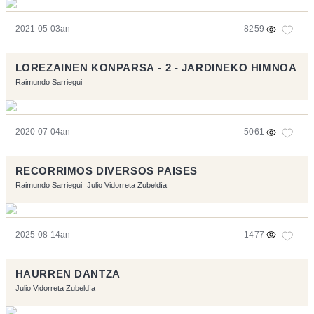
2021-05-03an
8259
LOREZAINEN KONPARSA - 2 - JARDINEKO HIMNOA
Raimundo Sarriegui
2020-07-04an
5061
RECORRIMOS DIVERSOS PAISES
Raimundo Sarriegui
Julio Vidorreta Zubeldía
2025-08-14an
1477
HAURREN DANTZA
Julio Vidorreta Zubeldía