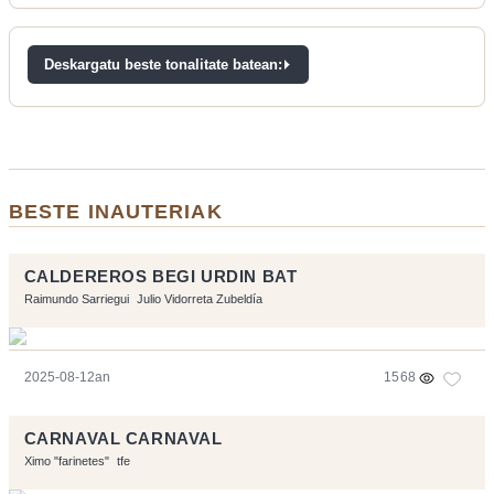
Deskargatu beste tonalitate batean:
BESTE INAUTERIAK
CALDEREROS BEGI URDIN BAT
Raimundo Sarriegui
Julio Vidorreta Zubeldía
2025-08-12an
1568
CARNAVAL CARNAVAL
Ximo "farinetes"
tfe