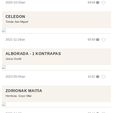
2020-10-20an
6459
CELEDON
Tomás San Miguel
2021-11-26an
6559
ALBORADA - 1 KONTRAPAS
Jesus Guridi
2023-05-05an
4102
ZORIONAK MAITIA
Herrikoia
Goyo Villar