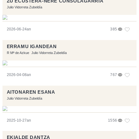
ZU ECUSTERA-NERE CONSOLAGARRIA
Julio Vidorreta Zubeldía
2026-06-24an
385
ERRAMU IGANDEAN
R Mª de Azkue
Julio Vidorreta Zubeldía
2026-04-08an
767
AITONAREN ESANA
Julio Vidorreta Zubeldía
2025-10-27an
1556
EKIALDE DANTZA