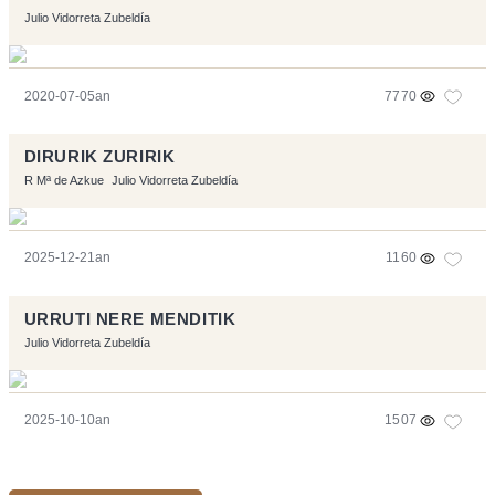
Julio Vidorreta Zubeldía
2020-07-05an
7770
DIRURIK ZURIRIK
R Mª de Azkue
Julio Vidorreta Zubeldía
2025-12-21an
1160
URRUTI NERE MENDITIK
Julio Vidorreta Zubeldía
2025-10-10an
1507