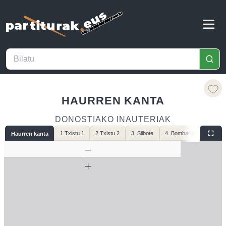
HAURREN KANTA
DONOSTIAKO INAUTERIAK
1.Txistu 1
2.Txistu 2
3. Silbote
4. Bombardino
Haurren kanta