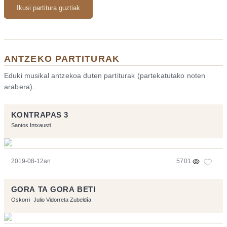
Ikusi partitura guztiak
ANTZEKO PARTITURAK
Eduki musikal antzekoa duten partiturak (partekatutako noten
arabera).
KONTRAPAS 3
Santos Intxausti
2019-08-12an
5701
GORA TA GORA BETI
Oskorri
Julio Vidorreta Zubeldía