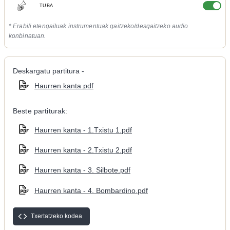
TUBA
* Erabili etengailuak instrumentuak gaitzeko/desgaitzeko audio
konbinatuan.
Deskargatu partitura -
Haurren kanta.pdf
Beste partiturak:
Haurren kanta - 1.Txistu 1.pdf
Haurren kanta - 2.Txistu 2.pdf
Haurren kanta - 3. Silbote.pdf
Haurren kanta - 4. Bombardino.pdf
Txertatzeko kodea