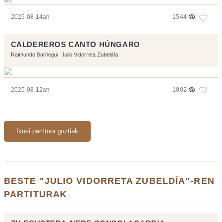
2025-08-14an
1544
CALDEREROS CANTO HÚNGARO
Raimundo Sarriegui
Julio Vidorreta Zubeldía
2025-08-12an
1802
Ikusi partitura guztiak
BESTE "JULIO VIDORRETA ZUBELDÍA"-REN
PARTITURAK