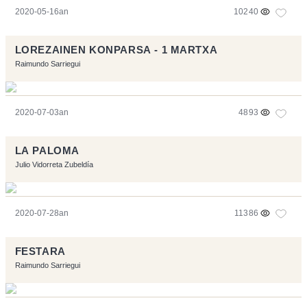
2020-05-16an
10240
LOREZAINEN KONPARSA - 1 MARTXA
Raimundo Sarriegui
2020-07-03an
4893
LA PALOMA
Julio Vidorreta Zubeldía
2020-07-28an
11386
FESTARA
Raimundo Sarriegui