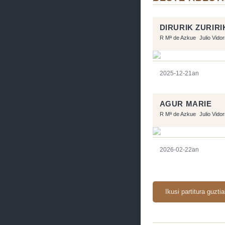
DIRURIK ZURIRI
R Mª de Azkue
Julio Vido
2025-12-21an
AGUR MARIE
R Mª de Azkue
Julio Vido
2026-02-22an
Ikusi partitura guzti