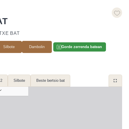
AT
ATXE BAT
Silbote
Dambolin
Gorde zerrenda batean
 2
Silbote
Beste bertsio bat