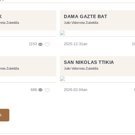
K
DAMA GAZTE BAT
rreta Zubeldía
Julio Vidorreta Zubeldía
1153
2025-12-31an
1
SAN NIKOLAS TTIKIA
rreta Zubeldía
Julio Vidorreta Zubeldía
686
2026-02-04an
ak