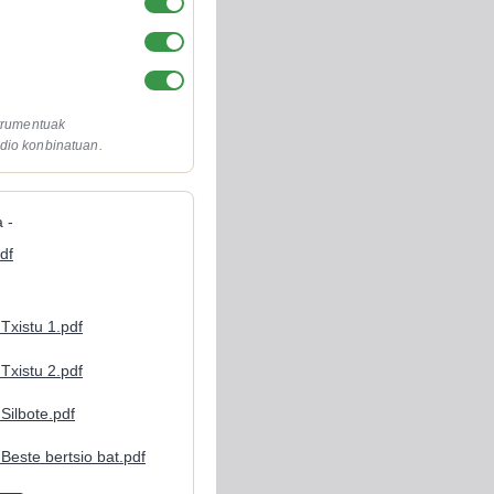
strumentuak
dio konbinatuan.
 -
df
 Txistu 1.pdf
 Txistu 2.pdf
 Silbote.pdf
 Beste bertsio bat.pdf