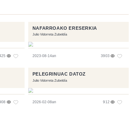
NAFARROAKO ERESERKIA
Julio Vidorreta Zubeldía
425
2023-08-14an
3903
PELEGRINUAC DATOZ
Julio Vidorreta Zubeldía
908
2026-02-08an
912