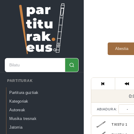
Abestia
PARTITURAK
Partitura guztiak
0:
Kategoriak
ABIADURA:
-
Autoreak
Musika tresnak
TXISTU 1
Jatorria