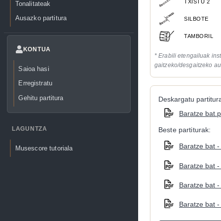
TXISTU 2
Tonalitateak
Ausazko partitura
SILBOTE
TAMBORIL
KONTUA
* Erabili etengailuak in
gaitzeko/desgaitzeko au
Saioa hasi
Erregistratu
Gehitu partitura
Deskargatu partitura
Baratze bat.p
LAGUNTZA
Beste partiturak:
Baratze bat -
Musescore tutoriala
Baratze bat -
Baratze bat -
Baratze bat -