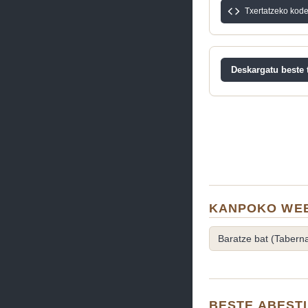
Txertatzeko kod
Deskargatu beste t
KANPOKO WEB
Baratze bat (Taberna 
BESTE ABEST