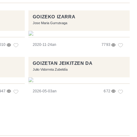
GOIZEKO IZARRA
Jose Maria Gurrutxaga
010
2020-11-24an
7793
GOIZETAN JEIKITZEN DA
Julio Vidorreta Zubeldía
947
2026-05-03an
672