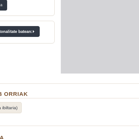
ea
onalitate batean:
 ORRIAK
ibiltaria)
IA