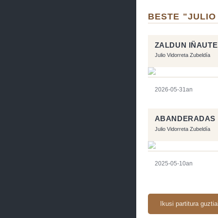
BESTE "JULIO
ZALDUN IÑAUT
Julio Vidorreta Zubeldía
2026-05-31an
ABANDERADAS
Julio Vidorreta Zubeldía
2025-05-10an
Ikusi partitura guzti