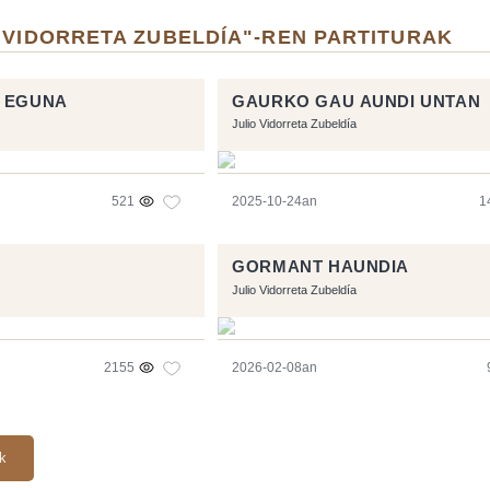
 VIDORRETA ZUBELDÍA"-REN PARTITURAK
E EGUNA
GAURKO GAU AUNDI UNTAN
Julio Vidorreta Zubeldía
521
2025-10-24an
1
GORMANT HAUNDIA
Julio Vidorreta Zubeldía
2155
2026-02-08an
ak