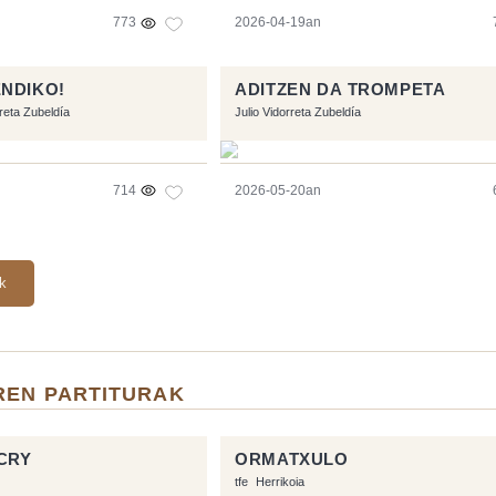
773
2026-04-19an
NDIKO!
ADITZEN DA TROMPETA
rreta Zubeldía
Julio Vidorreta Zubeldía
714
2026-05-20an
ak
REN PARTITURAK
CRY
ORMATXULO
tfe
Herrikoia