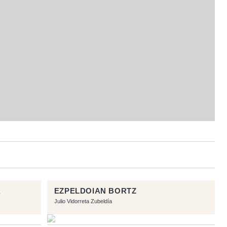
K
EZPELDOIAN BORTZ
Julio Vidorreta Zubeldía