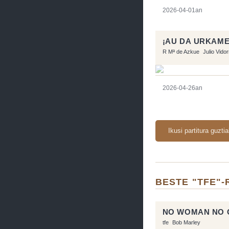
2026-04-01an
¡AU DA URKAME
R Mª de Azkue
Julio Vido
2026-04-26an
Ikusi partitura guzti
BESTE "TFE"-
NO WOMAN NO 
tfe
Bob Marley