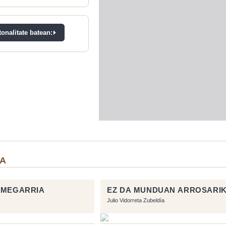
onalitate batean:
IA
RMEGARRIA
EZ DA MUNDUAN ARROSARI
Julio Vidorreta Zubeldía