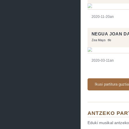
2020-11-20an
NEGUA JOAN DA
Zea Mays
tfe
2020-03-11an
Ikusi partitura guzti
ANTZEKO PAR
Eduki musikal antzeko