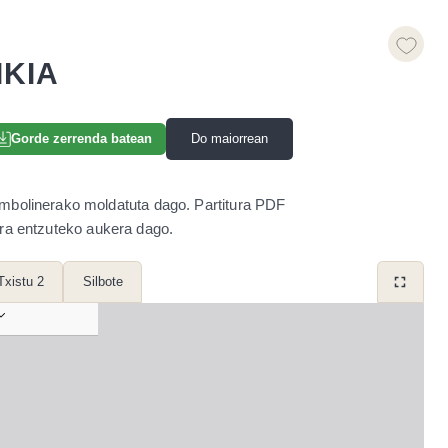
IKIA
Do maiorrean
Gorde zerrenda batean
Dambolinerako moldatuta dago. Partitura PDF
era entzuteko aukera dago.
Txistu 2
Silbote