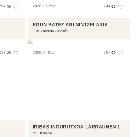
764
2026-03-25an
744
EGUN BATEZ ARI NINTZELARIK
Julio Vidorreta Zubeldía
618
2026-04-01an
787
IRIBAS INGURUTXOA LARRAUNEN 1
tfe
Herrikoia