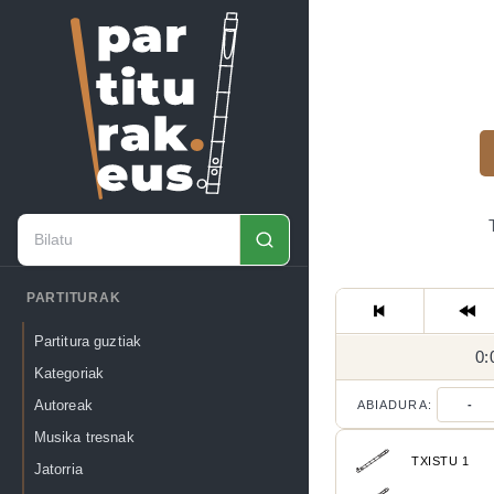
PARTITURAK
Partitura guztiak
0:
Kategoriak
Autoreak
ABIADURA:
-
Musika tresnak
TXISTU 1
Jatorria