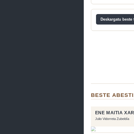
Deskargatu beste t
BESTE ABEST
ENE MAITIA XA
Julio Vidorreta Zubeldía