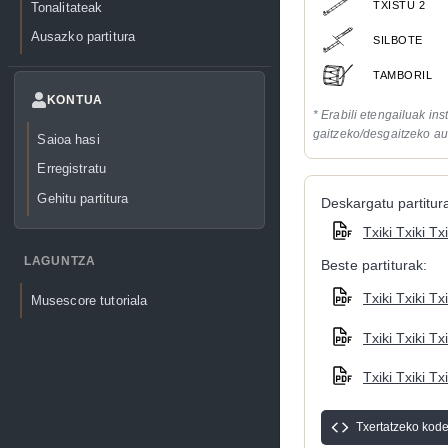
TXISTU 2
Tonalitateak
Ausazko partitura
SILBOTE
TAMBORIL
KONTUA
* Erabili etengailuak in
gaitzeko/desgaitzeko au
Saioa hasi
Erregistratu
Gehitu partitura
Deskargatu partitura
Txiki Txiki Tx
LAGUNTZA
Beste partiturak:
Txiki Txiki Tx
Musescore tutoriala
Txiki Txiki Tx
Txiki Txiki Tx
Txertatzeko kod