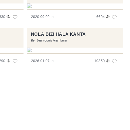
330
2020-09-09an
6694
NOLA BIZI HALA KANTA
tfe
Jean-Louis Aramburu
290
2026-01-07an
10350