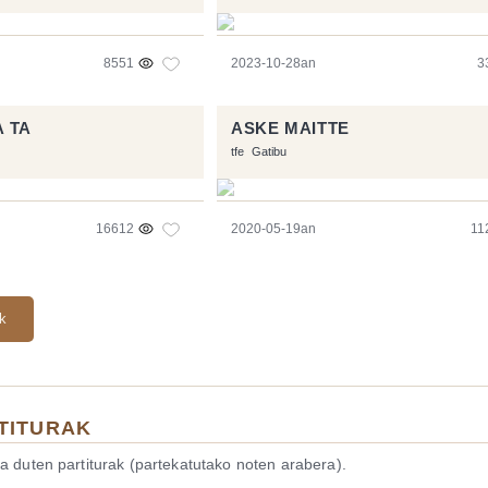
8551
2023-10-28an
3
 TA
ASKE MAITTE
tfe
Gatibu
16612
2020-05-19an
11
ak
TITURAK
a duten partiturak (partekatutako noten arabera).