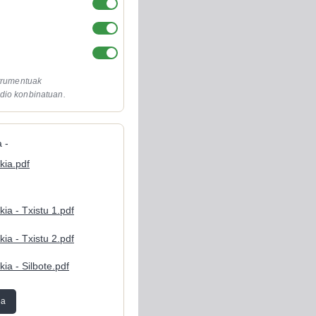
strumentuak
dio konbinatuan.
 -
ikia.pdf
ikia - Txistu 1.pdf
ikia - Txistu 2.pdf
ikia - Silbote.pdf
ea