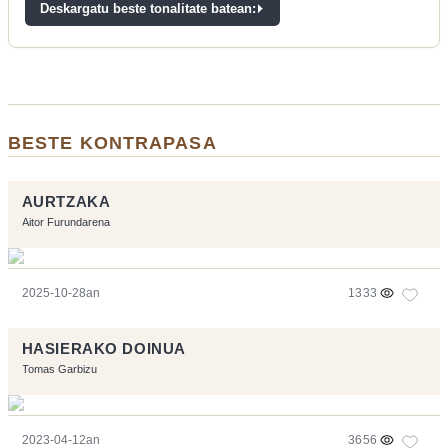
Deskargatu beste tonalitate batean:
BESTE KONTRAPASA
AURTZAKA
Aitor Furundarena
2025-10-28an
1333
HASIERAKO DOINUA
Tomas Garbizu
2023-04-12an
3656