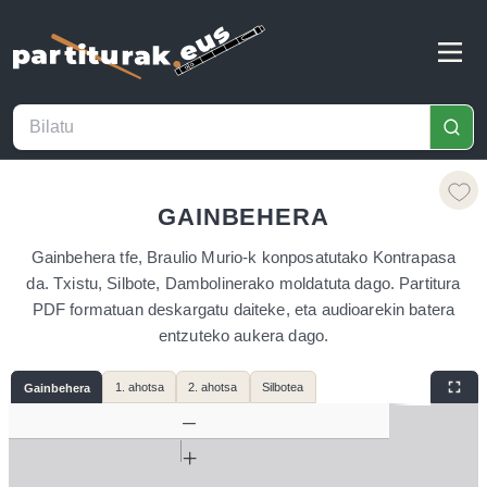
GAINBEHERA
Gainbehera tfe, Braulio Murio-k konposatutako Kontrapasa
da. Txistu, Silbote, Dambolinerako moldatuta dago. Partitura
PDF formatuan deskargatu daiteke, eta audioarekin batera
entzuteko aukera dago.
1. ahotsa
2. ahotsa
Silbotea
Gainbehera