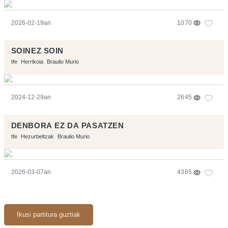
2026-02-19an
1070
SOINEZ SOIN
tfe
Herrikoia
Braulio Murio
2024-12-29an
2645
DENBORA EZ DA PASATZEN
tfe
Hezurbeltzak
Braulio Murio
2026-03-07an
4365
Ikusi partitura guztiak