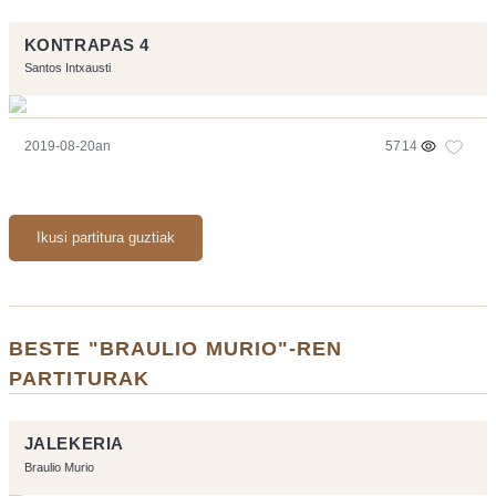
KONTRAPAS 4
Santos Intxausti
2019-08-20an
5714
Ikusi partitura guztiak
BESTE "BRAULIO MURIO"-REN
PARTITURAK
JALEKERIA
Braulio Murio