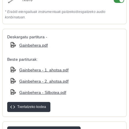
TXISTU
* Erabili etengailuak instrumentuak gaitzeko/desgaitzeko audio
konbinatuan.
Deskargatu partitura -
Gainbehera.pdf
Beste partiturak:
Gainbehera - 1. ahotsa.pdf
Gainbehera - 2. ahotsa.pdf
Gainbehera - Silbotea.pdf
Txertatzeko kodea