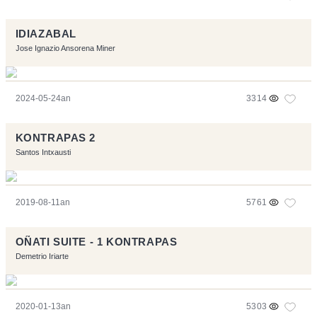
IDIAZABAL
Jose Ignazio Ansorena Miner
2024-05-24an
3314
KONTRAPAS 2
Santos Intxausti
2019-08-11an
5761
OÑATI SUITE - 1 KONTRAPAS
Demetrio Iriarte
2020-01-13an
5303