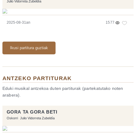
Julio Vidorreta Zubeldía
2025-08-31an
1577
Ikusi partitura guztiak
ANTZEKO PARTITURAK
Eduki musikal antzekoa duten partiturak (partekatutako noten
arabera).
GORA TA GORA BETI
Oskorri
Julio Vidorreta Zubeldía