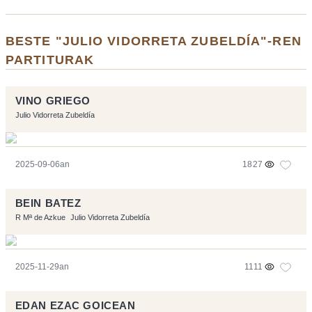
BESTE "JULIO VIDORRETA ZUBELDÍA"-REN
PARTITURAK
VINO GRIEGO
Julio Vidorreta Zubeldía
2025-09-06an
1827
BEIN BATEZ
R Mª de Azkue
Julio Vidorreta Zubeldía
2025-11-29an
1111
EDAN EZAC GOICEAN