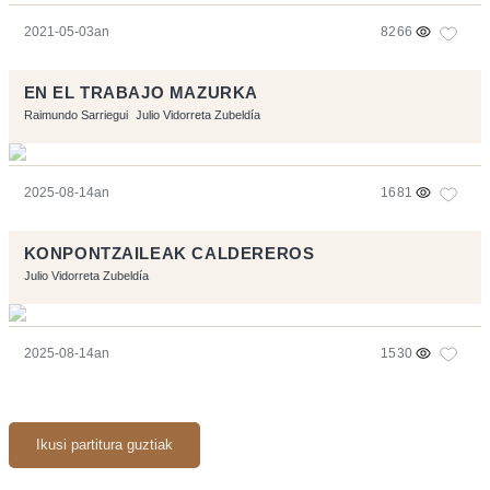
2021-05-03an
8266
EN EL TRABAJO MAZURKA
Raimundo Sarriegui
Julio Vidorreta Zubeldía
2025-08-14an
1681
KONPONTZAILEAK CALDEREROS
Julio Vidorreta Zubeldía
2025-08-14an
1530
Ikusi partitura guztiak