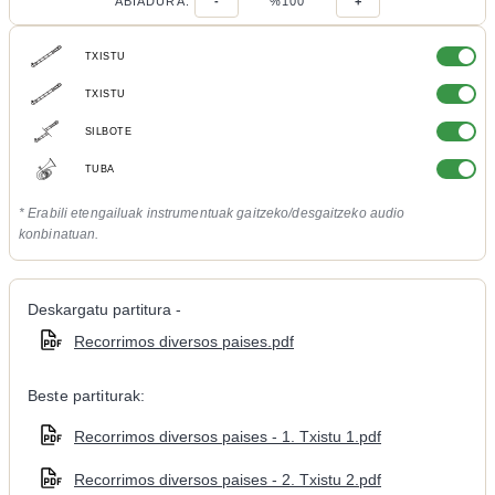
ABIADURA:
-
%100
+
TXISTU
TXISTU
SILBOTE
TUBA
* Erabili etengailuak instrumentuak gaitzeko/desgaitzeko audio
konbinatuan.
Deskargatu partitura -
Recorrimos diversos paises.pdf
Beste partiturak:
Recorrimos diversos paises - 1. Txistu 1.pdf
Recorrimos diversos paises - 2. Txistu 2.pdf