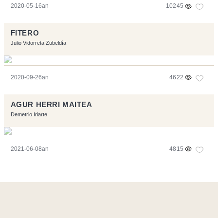
2020-05-16an
10245
FITERO
Julio Vidorreta Zubeldía
2020-09-26an
4622
AGUR HERRI MAITEA
Demetrio Iriarte
2021-06-08an
4815
Orriarekin egindakoa:
Symfony
,
Vim
,
Musescore
-
Kontaktua