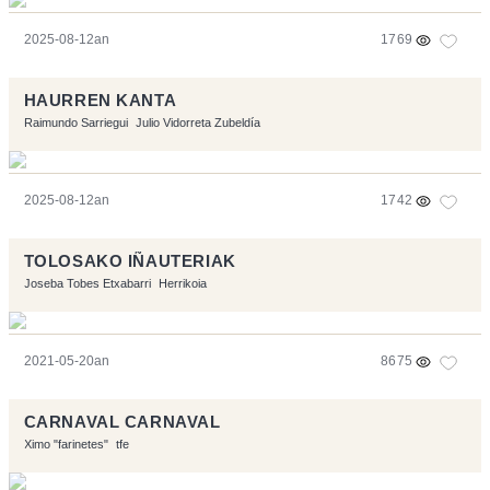
2025-08-12an
1769
HAURREN KANTA
Raimundo Sarriegui
Julio Vidorreta Zubeldía
2025-08-12an
1742
TOLOSAKO IÑAUTERIAK
Joseba Tobes Etxabarri
Herrikoia
2021-05-20an
8675
CARNAVAL CARNAVAL
Ximo "farinetes"
tfe