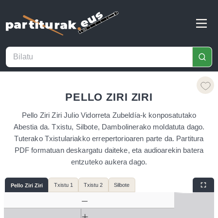
PELLO ZIRI ZIRI
Pello Ziri Ziri Julio Vidorreta Zubeldía-k konposatutako
Abestia da. Txistu, Silbote, Dambolinerako moldatuta dago.
Tuterako Txistulariakko errepertorioaren parte da. Partitura
PDF formatuan deskargatu daiteke, eta audioarekin batera
entzuteko aukera dago.
Txistu 1
Txistu 2
Silbote
Pello Ziri Ziri