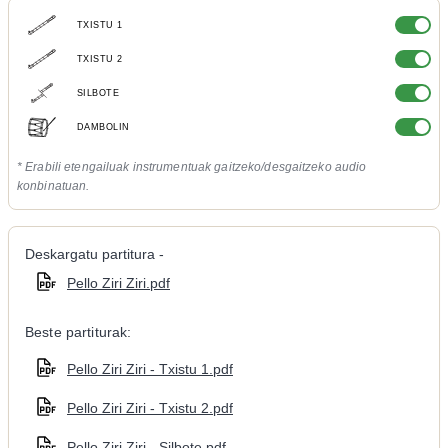
TXISTU 1
TXISTU 2
SILBOTE
DAMBOLIN
* Erabili etengailuak instrumentuak gaitzeko/desgaitzeko audio
konbinatuan.
Deskargatu partitura -
Pello Ziri Ziri.pdf
Beste partiturak:
Pello Ziri Ziri - Txistu 1.pdf
Pello Ziri Ziri - Txistu 2.pdf
Pello Ziri Ziri - Silbote.pdf