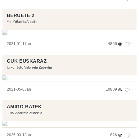
BERUETE 2
Yon Oñatibia Audela
2021-01-17an
4856
GUK EUSKARAZ
Urko
Julio Vidorreta Zubeldía
2021-05-05an
10889
AMIGO BATEK
Julio Vidorreta Zubeldía
2026-03-18an
826