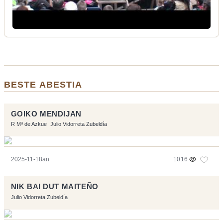
BESTE ABESTIA
GOIKO MENDIJAN
R Mª de Azkue
Julio Vidorreta Zubeldía
2025-11-18an
1016
NIK BAI DUT MAITEÑO
Julio Vidorreta Zubeldía