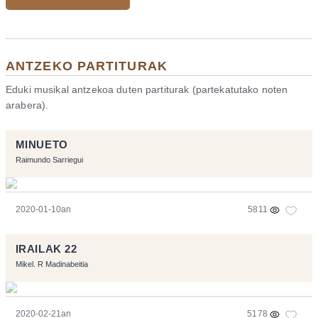
ANTZEKO PARTITURAK
Eduki musikal antzekoa duten partiturak (partekatutako noten
arabera).
MINUETO
Raimundo Sarriegui
2020-01-10an
5811
IRAILAK 22
Mikel. R Madinabeitia
2020-02-21an
5178