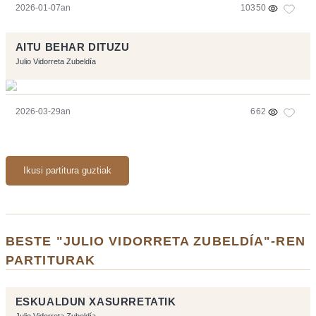
2026-01-07an
10350
AITU BEHAR DITUZU
Julio Vidorreta Zubeldía
2026-03-29an
662
Ikusi partitura guztiak
BESTE "JULIO VIDORRETA ZUBELDÍA"-REN
PARTITURAK
ESKUALDUN XASURRETATIK