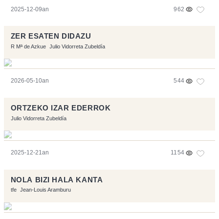
2025-12-09an
962
ZER ESATEN DIDAZU
R Mª de Azkue
Julio Vidorreta Zubeldía
2026-05-10an
544
ORTZEKO IZAR EDERROK
Julio Vidorreta Zubeldía
2025-12-21an
1154
NOLA BIZI HALA KANTA
tfe
Jean-Louis Aramburu