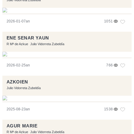
Julio Vidorreta Zubeldía
2026-01-07an
1051
ENE SENAR YAUN
R Mª de Azkue
Julio Vidorreta Zubeldía
2026-02-25an
766
AZKOIEN
Julio Vidorreta Zubeldía
2025-08-23an
1538
AGUR MARIE
R Mª de Azkue
Julio Vidorreta Zubeldía