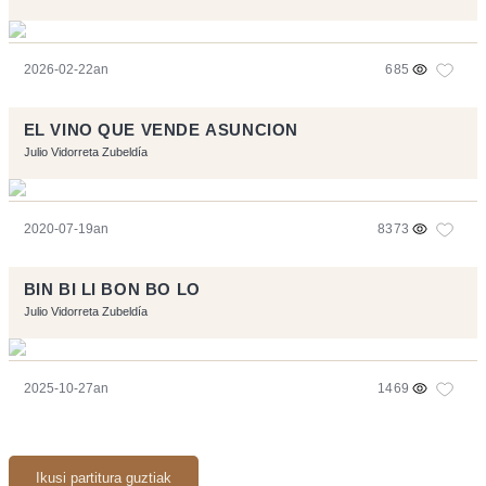
2026-02-22an
685
EL VINO QUE VENDE ASUNCION
Julio Vidorreta Zubeldía
2020-07-19an
8373
BIN BI LI BON BO LO
Julio Vidorreta Zubeldía
2025-10-27an
1469
Ikusi partitura guztiak